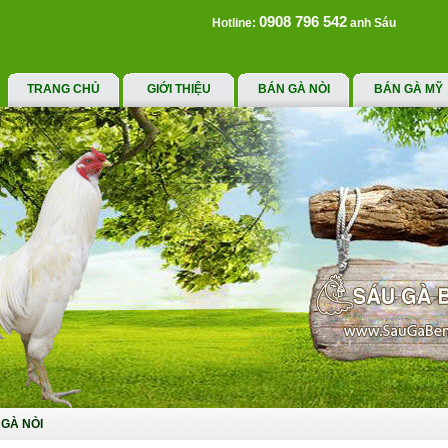
0908 796 542
Hotline:
anh Sáu
TRANG CHỦ
GIỚI THIỆU
BÁN GÀ NÒI
BÁN GÀ MỸ
GÀ NÒI