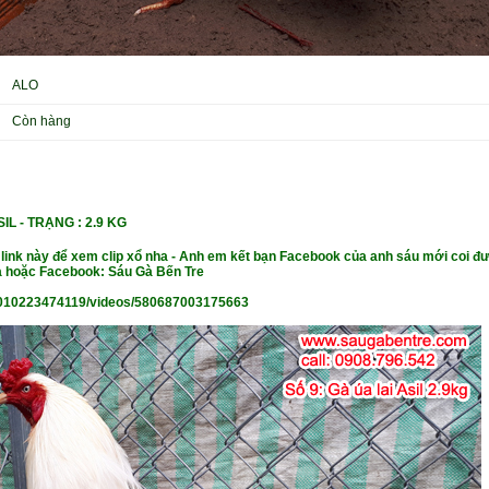
ALO
Còn hàng
IL - TRẠN
G : 2.9 KG
 link này để xem clip xổ nha - Anh em kết bạn Facebook của anh sáu mới coi đư
 hoặc Facebook: Sáu Gà Bến Tre
010223474119/videos/580687003175663