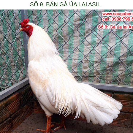
SỐ 9. BÁN GÀ ÚA LAI ASIL