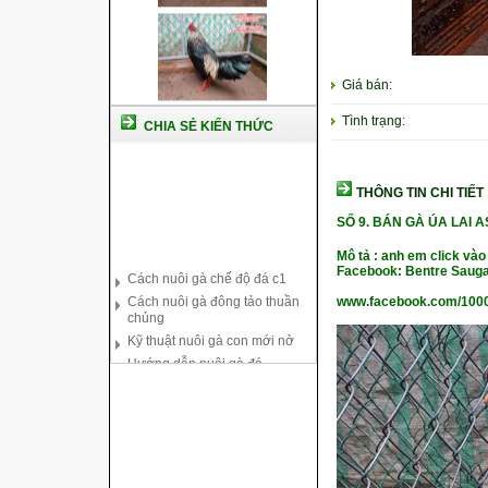
Giá bán:
Tình trạng:
CHIA SẺ KIẾN THỨC
THÔNG TIN CHI TIẾT
SỐ 9.
BÁN GÀ ÚA LAI AS
Cách nuôi gà chế độ đá c1
Cách nuôi gà đông tảo thuần
Mô tả : anh em click vào
chủng
Facebook: Bentre Sauga
Kỹ thuật nuôi gà con mới nở
www.facebook.com/100
Hướng dẫn nuôi gà đá
Tại sao bạn cần biết cách nuôi
gà chọi ?
Cách điều trị bệnh sổ mũi cho
gà