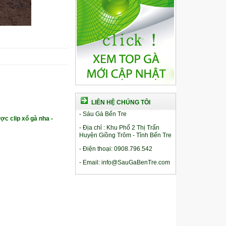
LIÊN HỆ CHÚNG TÔI
- Sáu Gà Bến Tre
ợc clip xổ gà nha -
- Địa chỉ : Khu Phố 2 Thị Trấn
Huyện Giồng Trôm - Tỉnh Bến Tre
- Điện thoại: 0908.796.542
- Email: info@SauGaBenTre.com