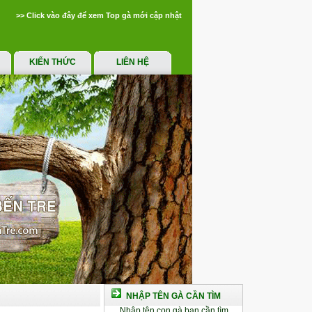
>> Click vào đây để xem Top gà mới cập nhật
KIẾN THỨC
LIÊN HỆ
NHẬP TÊN GÀ CẦN TÌM
Nhập tên con gà bạn cần tìm