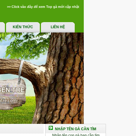
>> Click vào đây để xem Top gà mới cập nhật
KIẾN THỨC
LIÊN HỆ
NHẬP TÊN GÀ CẦN TÌM
Nhập tên con gà bạn cần tìm