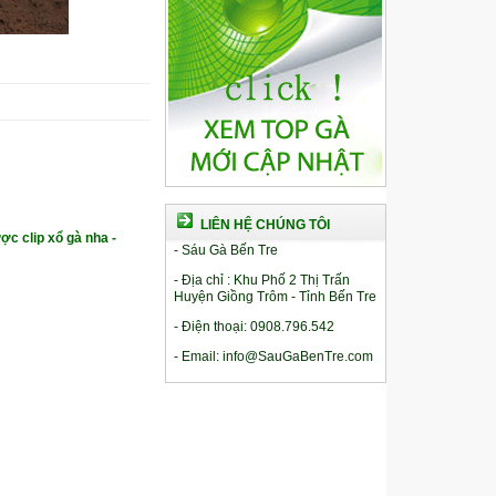
LIÊN HỆ CHÚNG TÔI
ợc clip xổ gà nha -
- Sáu Gà Bến Tre
- Địa chỉ : Khu Phố 2 Thị Trấn
Huyện Giồng Trôm - Tỉnh Bến Tre
- Điện thoại: 0908.796.542
- Email: info@SauGaBenTre.com