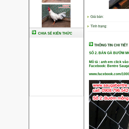
Giá bán:
Tình trạng:
CHIA SẺ KIẾN THỨC
THÔNG TIN CHI TIẾT
SỐ 2. BÁN GÀ BƯỚM M
Mô tả : anh em click vào
Facebook: Bentre Sauga
www.facebook.com/100
Cách nuôi gà chế độ đá c1
Cách nuôi gà đông tảo thuần
chủng
Kỹ thuật nuôi gà con mới nở
Hướng dẫn nuôi gà đá
Tại sao bạn cần biết cách nuôi
gà chọi ?
Cách điều trị bệnh sổ mũi cho
gà