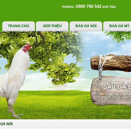
0908 796 542
Hotline:
anh Sáu
TRANG CHỦ
GIỚI THIỆU
BÁN GÀ NÒI
BÁN GÀ MỸ
GÀ NÒI