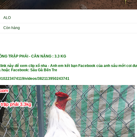
ALO
Còn hàng
ỒNG TRẬP PHẢI - CÂN NẶNG
: 3.3 KG
 link này để xem clip xổ nha - Anh em kết bạn Facebook của anh sáu mới coi đư
 hoặc Facebook: Sáu Gà Bến Tre
010223474119/videos/382113950243741