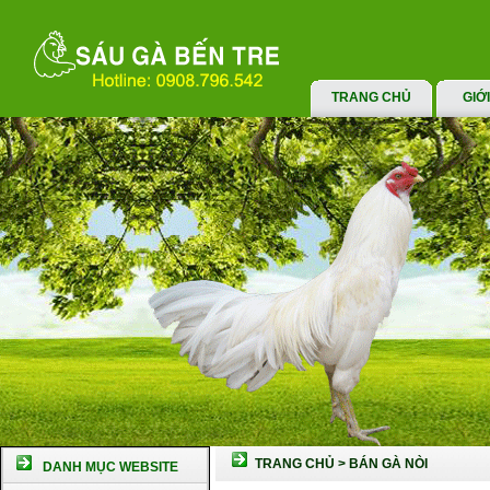
TRANG CHỦ
GIỚ
TRANG CHỦ
>
BÁN GÀ NÒI
DANH MỤC WEBSITE