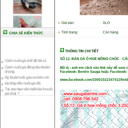
Giá bán:
ALO
Tình trạng:
Còn hàng
CHIA SẺ KIẾN THỨC
THÔNG TIN CHI TIẾT
Cách nuôi gà chế độ đá c1
Cách nuôi gà đông tảo thuần
SỐ 12
. BÁN GÀ Ô HOE MỒNG CHỐC -
CÂ
chủng
Mô tả : anh em click vào link này để xem 
Kỹ thuật nuôi gà con mới nở
Facebook: Bentre Sauga hoặc Facebook: 
Hướng dẫn nuôi gà đá
www.facebook.com/100010223474119/vi
Tại sao bạn cần biết cách nuôi
gà chọi ?
Cách điều trị bệnh sổ mũi cho
gà