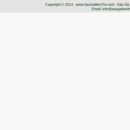
Copyright
©
2014.
www.SauGaBenTre.com - Sáu Gà Bến
Email: info@saugabentr