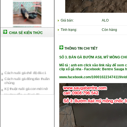
Giá bán:
ALO
Tình trạng:
Còn hàng
CHIA SẺ KIẾN THỨC
THÔNG TIN CHI TIẾT
SỐ 3. BÁN GÀ BƯỚM ASIL MỸ MỒNG CH
Mô tả : anh em click vào link này để xem
Cách nuôi gà chế độ đá c1
clip xổ gà nha - Facebook: Bentre Sauga
Cách nuôi gà đông tảo thuần
chủng
www.facebook.com/100010223474119/vi
Kỹ thuật nuôi gà con mới nở
Hướng dẫn nuôi gà đá
Tại sao bạn cần biết cách nuôi
gà chọi ?
Cách điều trị bệnh sổ mũi cho
gà