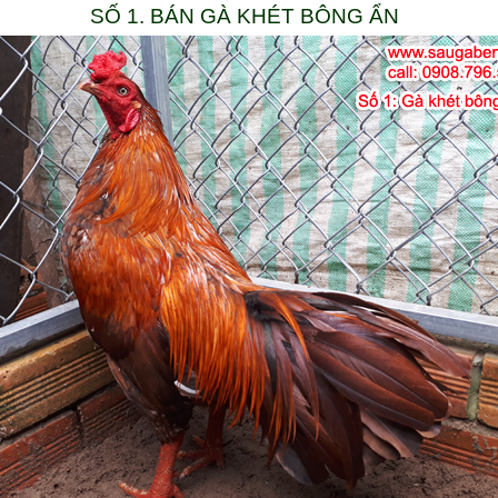
SỐ 1. BÁN GÀ KHÉT BÔNG ẨN