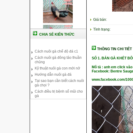
Giá bán:
Tình trạng:
CHIA SẺ KIẾN THỨC
Cách nuôi gà chế độ đá c1
Cách nuôi gà đông tảo thuần
THÔNG TIN CHI TIẾT
chủng
Kỹ thuật nuôi gà con mới nở
SỐ 1. BÁN GÀ KHÉT B
Hướng dẫn nuôi gà đá
Mô tả : anh em click vào
Tại sao bạn cần biết cách nuôi
Facebook: Bentre Sauga
gà chọi ?
Cách điều trị bệnh sổ mũi cho
www.facebook.com/100
gà