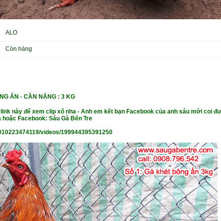
ALO
Còn hàng
ÔNG ẨN - CÂN NẶNG
: 3 KG
 link này để xem clip xổ nha - Anh em kết bạn Facebook của anh sáu mới coi đư
 hoặc Facebook: Sáu Gà Bến Tre
010223474119/videos/199944395391250