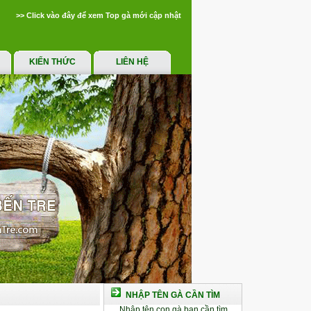
>> Click vào đây để xem Top gà mới cập nhật
KIẾN THỨC
LIÊN HỆ
NHẬP TÊN GÀ CẦN TÌM
Nhập tên con gà bạn cần tìm