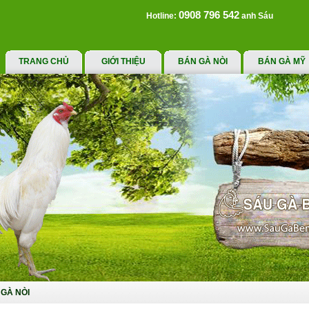
0908 796 542
Hotline:
anh Sáu
TRANG CHỦ
GIỚI THIỆU
BÁN GÀ NÒI
BÁN GÀ MỸ
GÀ NÒI