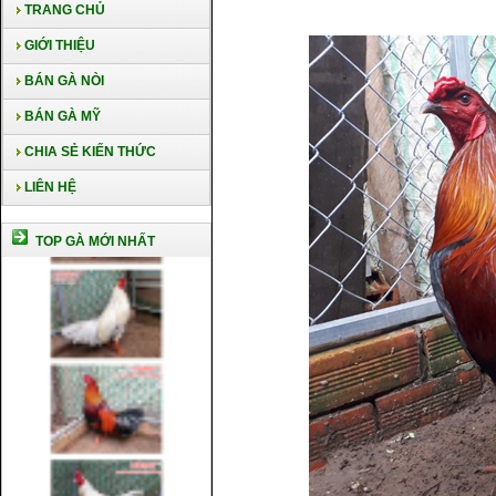
TRANG CHỦ
GIỚI THIỆU
BÁN GÀ NÒI
BÁN GÀ MỸ
CHIA SẺ KIẾN THỨC
LIÊN HỆ
TOP GÀ MỚI NHẤT