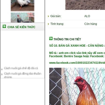
Giá bán:
ALO
Tình trạng:
Còn hàng
CHIA SẺ KIẾN THỨC
THÔNG TIN CHI TIẾT
SỐ 10.
BÁN GÀ XANH HOE -
CÂN NẶ
NG :
Mô tả : anh em click vào link này để xem 
Facebook: Bentre Sauga hoặc Facebook: 
Cách nuôi gà chế độ đá c1
www.facebook.com/100010223474119/vi
Cách nuôi gà đông tảo thuần
chủng
Kỹ thuật nuôi gà con mới nở
Hướng dẫn nuôi gà đá
Tại sao bạn cần biết cách nuôi
gà chọi ?
Cách điều trị bệnh sổ mũi cho
gà