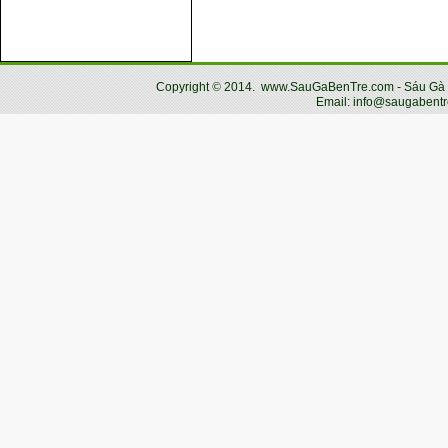
Copyright
©
2014.
www.SauGaBenTre.com - Sáu Gà Bến
Email: info@saugabentr