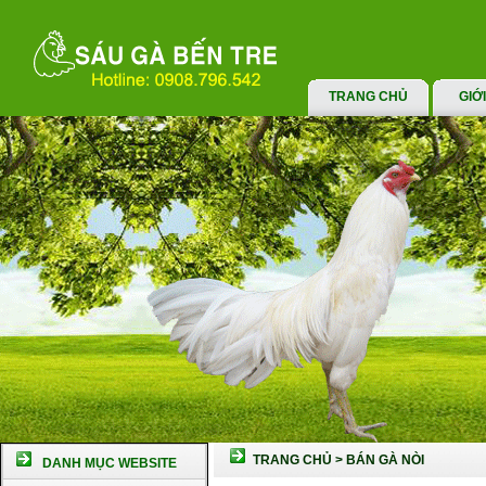
TRANG CHỦ
GIỚ
TRANG CHỦ
>
BÁN GÀ NÒI
DANH MỤC WEBSITE