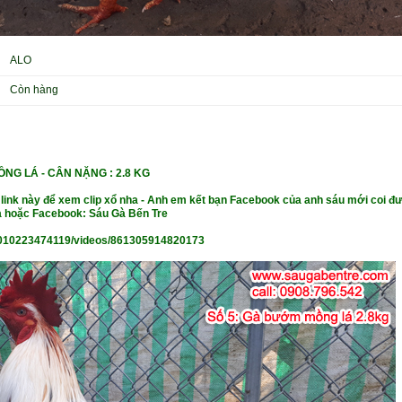
ALO
Còn hàng
ỒNG LÁ
-
CÂN NẶNG : 2.8 KG
 link này để xem clip xổ nha - Anh em kết bạn Facebook của anh sáu mới coi đư
 hoặc Facebook: Sáu Gà Bến Tre
010223474119/videos/861305914820173