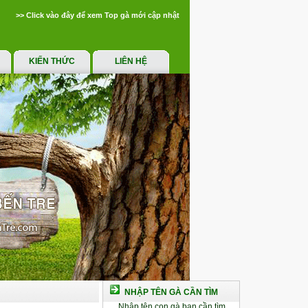
>> Click vào đây để xem Top gà mới cập nhật
KIẾN THỨC
LIÊN HỆ
NHẬP TÊN GÀ CẦN TÌM
Nhập tên con gà bạn cần tìm