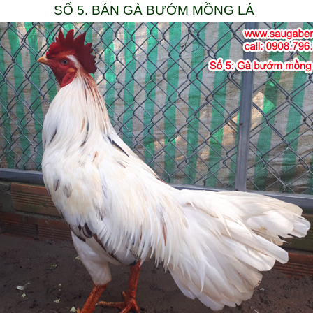
SỐ 5. BÁN GÀ BƯỚM MỒNG LÁ