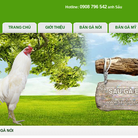
0908 796 542
Hotline:
anh Sáu
TRANG CHỦ
GIỚI THIỆU
BÁN GÀ NÒI
BÁN GÀ MỸ
GÀ NÒI