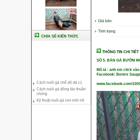
Giá bán:
Tình trạng:
CHIA SẺ KIẾN THỨC
THÔNG TIN CHI TIẾT
SỐ 5.
BÁN GÀ BƯỚM M
Cách nuôi gà chế độ đá c1
Mô tả : anh em click vào
Facebook: Bentre Sauga
Cách nuôi gà đông tảo thuần
chủng
www.facebook.com/100
Kỹ thuật nuôi gà con mới nở
Hướng dẫn nuôi gà đá
Tại sao bạn cần biết cách nuôi
gà chọi ?
Cách điều trị bệnh sổ mũi cho
gà