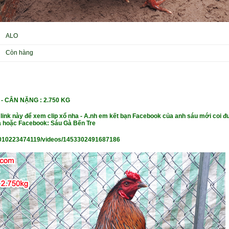
ALO
Còn hàng
-
CÂN NẶ
NG : 2.750 KG
 link này để xem clip xổ nha - A.nh em kết bạn Facebook của anh sáu mới coi đư
 hoặc Facebook: Sáu Gà Bến Tre
010223474119/videos/1453302491687186