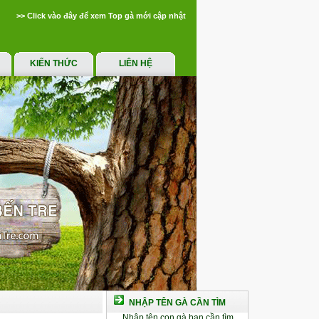
>> Click vào đây để xem Top gà mới cập nhật
KIẾN THỨC
LIÊN HỆ
NHẬP TÊN GÀ CẦN TÌM
Nhập tên con gà bạn cần tìm