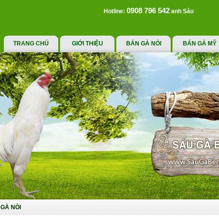
0908 796 542
Hotline:
anh Sáu
TRANG CHỦ
GIỚI THIỆU
BÁN GÀ NÒI
BÁN GÀ MỸ
GÀ NÒI