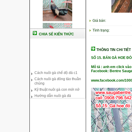
Giá bán:
Tình trạng:
CHIA SẺ KIẾN THỨC
THÔNG TIN CHI TIẾT
SỐ 15.
BÁN GÀ HOE ĐỎ 
Cách nuôi gà chế độ đá c1
Mô tả : anh em click vào
Cách nuôi gà đông tảo thuần
Facebook: Bentre Sauga
chủng
Kỹ thuật nuôi gà con mới nở
www.facebook.com/100
Hướng dẫn nuôi gà đá
Tại sao bạn cần biết cách nuôi
gà chọi ?
Cách điều trị bệnh sổ mũi cho
gà