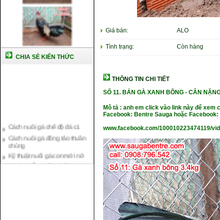
Giá bán:
ALO
Tình trạng:
Còn hàng
CHIA SẺ KIẾN THỨC
THÔNG TIN CHI TIẾT
SỐ 11.
BÁN GÀ XANH BÔNG -
CÂN NẶ
NG
Mô tả : anh em click vào link này để xem 
Facebook: Bentre Sauga hoặc Facebook: 
Cách nuôi gà chế độ đá c1
Cách nuôi gà đông tảo thuần
www.facebook.com/100010223474119/vi
chủng
Kỹ thuật nuôi gà con mới nở
Hướng dẫn nuôi gà đá
Tại sao bạn cần biết cách nuôi
gà chọi ?
Cách điều trị bệnh sổ mũi cho
gà