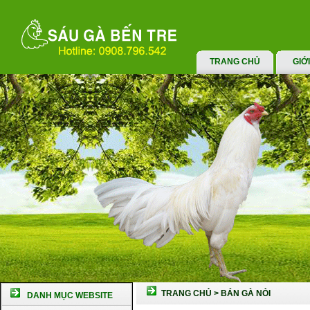
TRANG CHỦ
GIỚ
TRANG CHỦ
>
BÁN GÀ NÒI
DANH MỤC WEBSITE