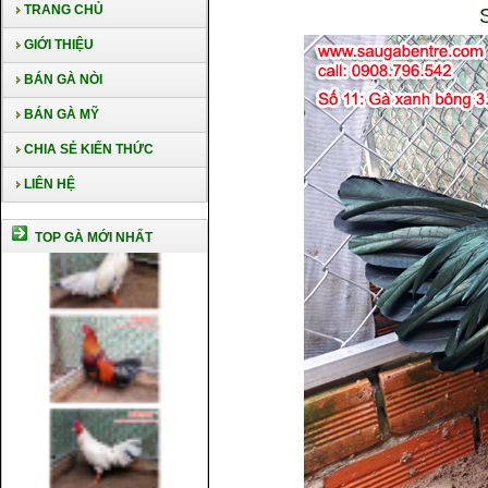
TRANG CHỦ
GIỚI THIỆU
BÁN GÀ NÒI
BÁN GÀ MỸ
CHIA SẺ KIẾN THỨC
LIÊN HỆ
TOP GÀ MỚI NHẤT