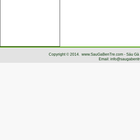
Copyright
©
2014.
www.SauGaBenTre.com - Sáu Gà Bến
Email: info@saugabentr