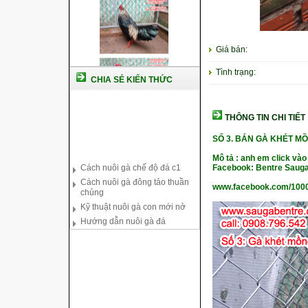
Giá bán:
Tình trạng:
CHIA SẺ KIẾN THỨC
THÔNG TIN CHI TIẾT
Cách nuôi gà chế độ đá c1
SỐ 3. BÁN GÀ KHÉT MỒ
Cách nuôi gà đông tảo thuần
Mô tả : anh em click vào
chủng
Facebook: Bentre Sauga
Kỹ thuật nuôi gà con mới nở
www.facebook.com/100
Hướng dẫn nuôi gà đá
Tại sao bạn cần biết cách nuôi
gà chọi ?
Cách điều trị bệnh sổ mũi cho
gà