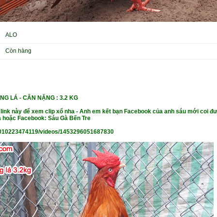
ALO
Còn hàng
NG LÁ -
CÂN NẶNG : 3.2 KG
 link này để xem clip xổ nha - Anh em kết bạn Facebook của anh sáu mới coi đư
 hoặc Facebook: Sáu Gà Bến Tre
010223474119/videos/1453296051687830