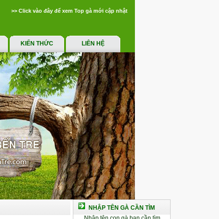
>> Click vào đây để xem Top gà mới cập nhật
KIẾN THỨC
LIÊN HỆ
NHẬP TÊN GÀ CẦN TÌM
Nhập tên con gà bạn cần tìm