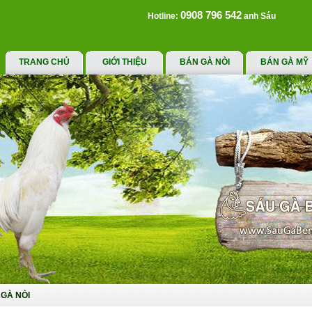
0908 796 542
Hotline:
anh Sáu
TRANG CHỦ
GIỚI THIỆU
BÁN GÀ NÒI
BÁN GÀ MỸ
GÀ NÒI