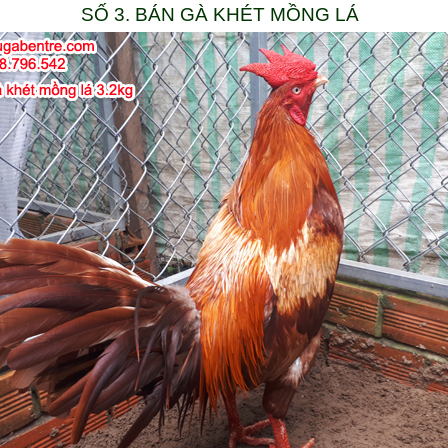
SỐ 3. BÁN GÀ KHÉT MỒNG LÁ