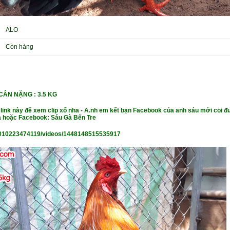
ALO
Còn hàng
CÂN NẶ
NG : 3.5 KG
 link này để xem clip xổ nha - A.nh em kết bạn Facebook của anh sáu mới coi đư
 hoặc Facebook: Sáu Gà Bến Tre
010223474119/videos/1448148515535917