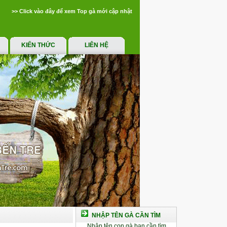
>> Click vào đây để xem Top gà mới cập nhật
KIẾN THỨC
LIÊN HỆ
NHẬP TÊN GÀ CẦN TÌM
Nhập tên con gà bạn cần tìm