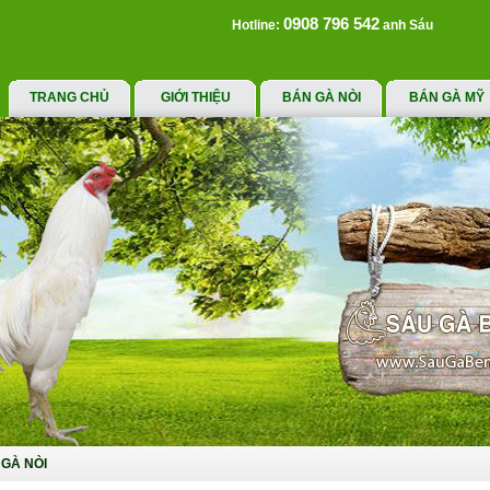
0908 796 542
Hotline:
anh Sáu
TRANG CHỦ
GIỚI THIỆU
BÁN GÀ NÒI
BÁN GÀ MỸ
GÀ NÒI