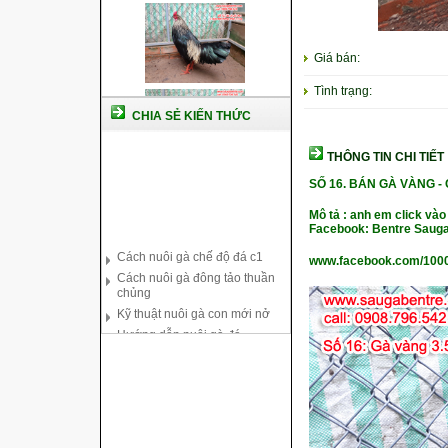
Giá bán:
Tình trạng:
CHIA SẺ KIẾN THỨC
THÔNG TIN CHI TIẾT
SỐ 16.
BÁN GÀ VÀNG -
Cách nuôi gà chế độ đá c1
Mô tả : anh em click vào
Facebook: Bentre Sauga
Cách nuôi gà đông tảo thuần
chủng
www.facebook.com/100
Kỹ thuật nuôi gà con mới nở
Hướng dẫn nuôi gà đá
Tại sao bạn cần biết cách nuôi
gà chọi ?
Cách điều trị bệnh sổ mũi cho
gà