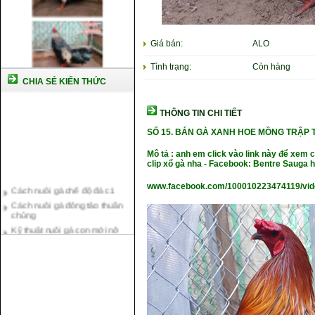
Giá bán:
ALO
Tình trạng:
Còn hàng
CHIA SẺ KIẾN THỨC
THÔNG TIN CHI TIẾT
SỐ 15.
BÁN GÀ XANH HOE MỒNG TRẬP T
Mô tả : anh em click vào link này để xem 
clip xổ gà nha - Facebook: Bentre Sauga
Cách nuôi gà chế độ đá c1
Cách nuôi gà đông tảo thuần
www.facebook.com/100010223474119/vi
chủng
Kỹ thuật nuôi gà con mới nở
Hướng dẫn nuôi gà đá
Tại sao bạn cần biết cách nuôi
gà chọi ?
Cách điều trị bệnh sổ mũi cho
gà