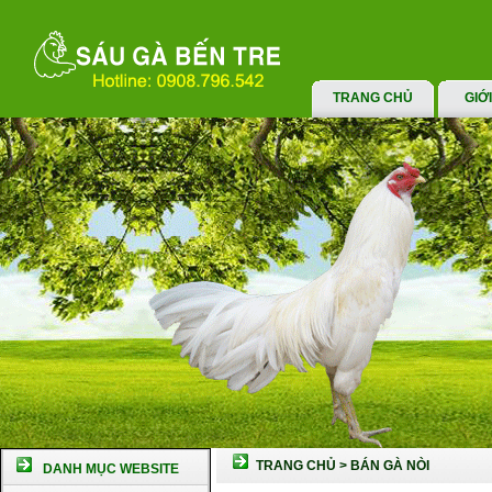
TRANG CHỦ
GIỚ
TRANG CHỦ
>
BÁN GÀ NÒI
DANH MỤC WEBSITE