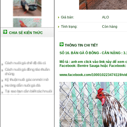
Giá bán:
ALO
Tình trạng:
Còn hàng
CHIA SẺ KIẾN THỨC
THÔNG TIN CHI TIẾT
SỐ 16.
BÁN GÀ Ô BÔNG -
CÂN NẶ
NG : 3
Cách nuôi gà chế độ đá c1
Mô tả : anh em click vào link này để xem 
Cách nuôi gà đông tảo thuần
Facebook: Bentre Sauga hoặc Facebook: 
chủng
Kỹ thuật nuôi gà con mới nở
www.facebook.com/100010223474119/vi
Hướng dẫn nuôi gà đá
Tại sao bạn cần biết cách nuôi
gà chọi ?
Cách điều trị bệnh sổ mũi cho
gà