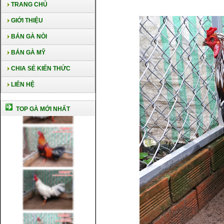
TRANG CHỦ
GIỚI THIỆU
BÁN GÀ NÒI
BÁN GÀ MỸ
CHIA SẺ KIẾN THỨC
LIÊN HỆ
TOP GÀ MỚI NHẤT