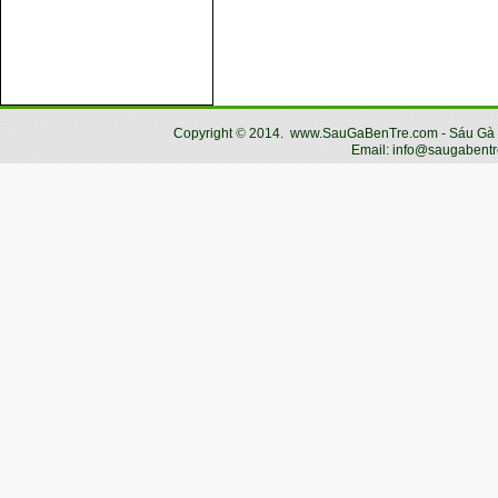
Copyright
©
2014.
www.SauGaBenTre.com - Sáu Gà Bến
Email: info@saugabentr