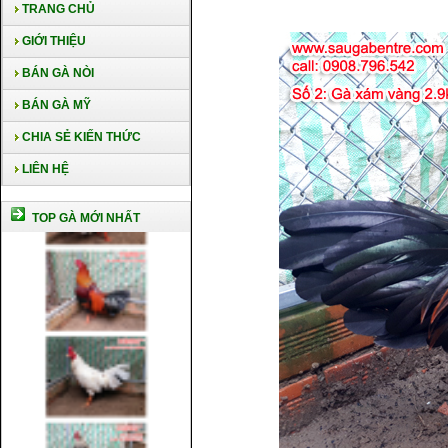
TRANG CHỦ
GIỚI THIỆU
BÁN GÀ NÒI
BÁN GÀ MỸ
CHIA SẺ KIẾN THỨC
LIÊN HỆ
TOP GÀ MỚI NHẤT