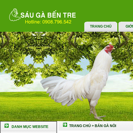
TRANG CHỦ
GIỚ
TRANG CHỦ
>
BÁN GÀ NÒI
DANH MỤC WEBSITE