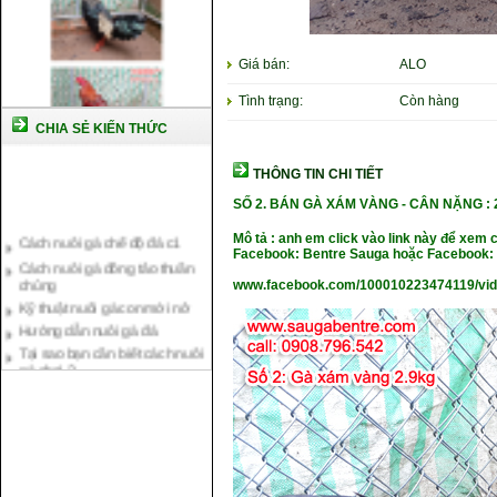
Giá bán:
ALO
Tình trạng:
Còn hàng
CHIA SẺ KIẾN THỨC
THÔNG TIN CHI TIẾT
SỐ 2. BÁN GÀ XÁM VÀNG - CÂN NẶNG
:
Cách nuôi gà chế độ đá c1
Cách nuôi gà đông tảo thuần
Mô tả : anh em click vào link này để xem 
Facebook: Bentre Sauga hoặc Facebook: 
chủng
Kỹ thuật nuôi gà con mới nở
www.facebook.com/100010223474119/vi
Hướng dẫn nuôi gà đá
Tại sao bạn cần biết cách nuôi
gà chọi ?
Cách điều trị bệnh sổ mũi cho
gà