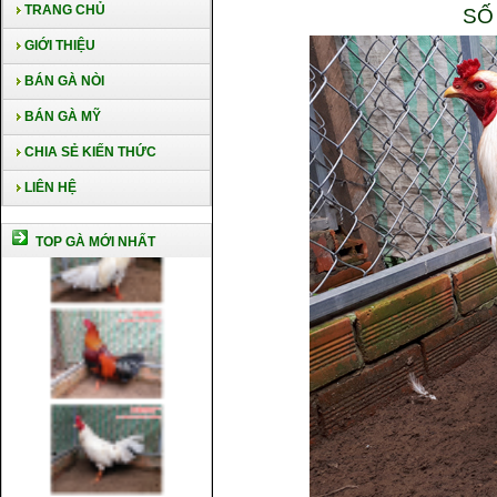
TRANG CHỦ
SỐ
GIỚI THIỆU
BÁN GÀ NÒI
BÁN GÀ MỸ
CHIA SẺ KIẾN THỨC
LIÊN HỆ
TOP GÀ MỚI NHẤT