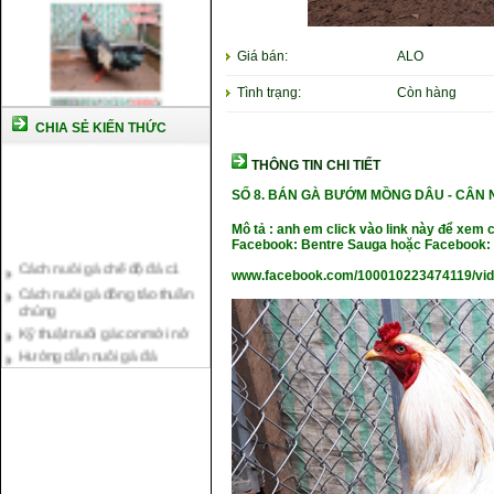
Giá bán:
ALO
Tình trạng:
Còn hàng
CHIA SẺ KIẾN THỨC
THÔNG TIN CHI TIẾT
SỐ 8.
BÁN GÀ BƯỚM MỒNG DÂU -
CÂN 
Mô tả : anh em click vào link này để xem 
Cách nuôi gà chế độ đá c1
Facebook: Bentre Sauga hoặc Facebook: 
Cách nuôi gà đông tảo thuần
www.facebook.com/100010223474119/vi
chủng
Kỹ thuật nuôi gà con mới nở
Hướng dẫn nuôi gà đá
Tại sao bạn cần biết cách nuôi
gà chọi ?
Cách điều trị bệnh sổ mũi cho
gà