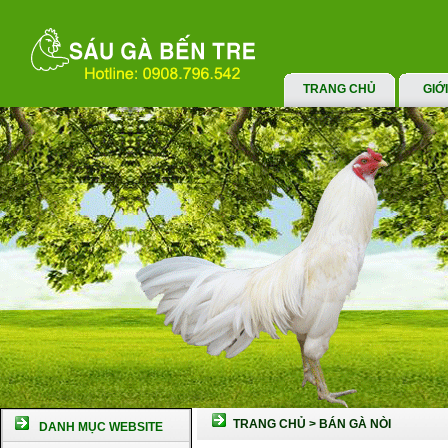
TRANG CHỦ
GIỚ
TRANG CHỦ
>
BÁN GÀ NÒI
DANH MỤC WEBSITE