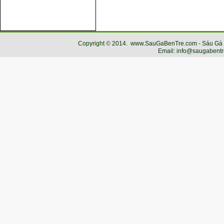
Copyright
©
2014.
www.SauGaBenTre.com - Sáu Gà Bến
Email: info@saugabentr