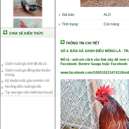
Giá bán:
ALO
Tình trạng:
Còn hàng
CHIA SẺ KIẾN THỨC
THÔNG TIN CHI TIẾT
SỐ 4. BÁN GÀ XANH ĐIỀU MỒNG LÁ - TR
Cách nuôi gà chế độ đá c1
Mô tả : anh em click vào link này để xem 
Cách nuôi gà đông tảo thuần
Facebook: Bentre Sauga hoặc Facebook: 
chủng
www.facebook.com/100010223474119/vi
Kỹ thuật nuôi gà con mới nở
Hướng dẫn nuôi gà đá
Tại sao bạn cần biết cách nuôi
gà chọi ?
Cách điều trị bệnh sổ mũi cho
gà