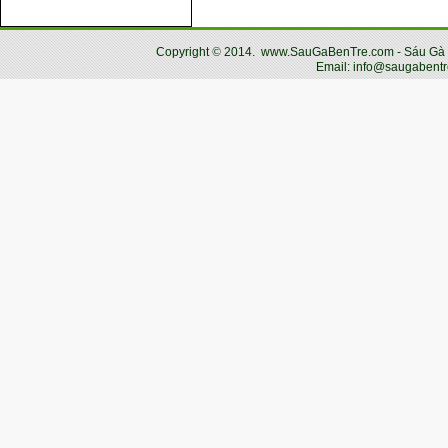
Copyright
©
2014.
www.SauGaBenTre.com - Sáu Gà Bến
Email: info@saugabentr