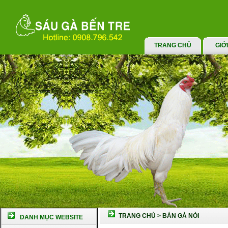
TRANG CHỦ
GIỚ
TRANG CHỦ
>
BÁN GÀ NÒI
DANH MỤC WEBSITE