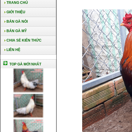
TRANG CHỦ
GIỚI THIỆU
BÁN GÀ NÒI
BÁN GÀ MỸ
CHIA SẺ KIẾN THỨC
LIÊN HỆ
TOP GÀ MỚI NHẤT