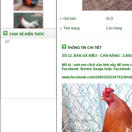
Giá bán:
ALO
Tình trạng:
Còn hàng
CHIA SẺ KIẾN THỨC
THÔNG TIN CHI TIẾT
SỐ 12
. BÁN GÀ ĐIỀU -
CÂN NẶ
NG : 2.85
Mô tả : anh em click vào link này để xem 
Facebook: Bentre Sauga hoặc Facebook: 
www.facebook.com/100010223474119/vi
Cách nuôi gà chế độ đá c1
Cách nuôi gà đông tảo thuần
chủng
Kỹ thuật nuôi gà con mới nở
Hướng dẫn nuôi gà đá
Tại sao bạn cần biết cách nuôi