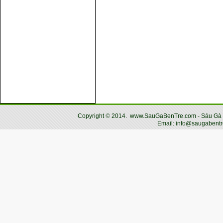
Copyright
©
2014.
www.SauGaBenTre.com - Sáu Gà Bến
Email: info@saugabentr