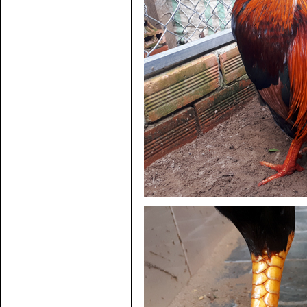
gà chọi ?
Cách điều trị bệnh sổ mũi cho
gà