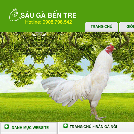
TRANG CHỦ
GIỚ
TRANG CHỦ
>
BÁN GÀ NÒI
DANH MỤC WEBSITE