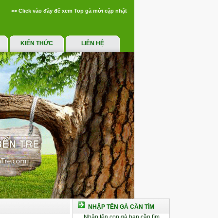
>> Click vào đây để xem Top gà mới cập nhật
KIẾN THỨC
LIÊN HỆ
NHẬP TÊN GÀ CẦN TÌM
Nhập tên con gà bạn cần tìm