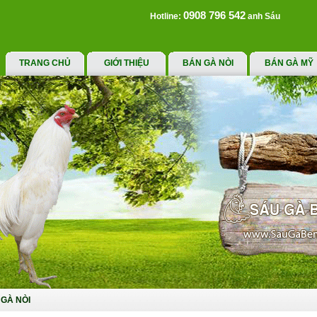
0908 796 542
Hotline:
anh Sáu
TRANG CHỦ
GIỚI THIỆU
BÁN GÀ NÒI
BÁN GÀ MỸ
GÀ NÒI