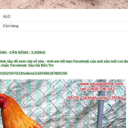
ALO
Còn hàng
ÀNG -
CÂN NẶ
NG : 3.350KG
 link này để xem clip xổ nha - Anh em kết bạn Facebook của anh sáu mới coi đư
 hoặc Facebook: Sáu Gà Bến Tre
010223474119/videos/1425456187805150