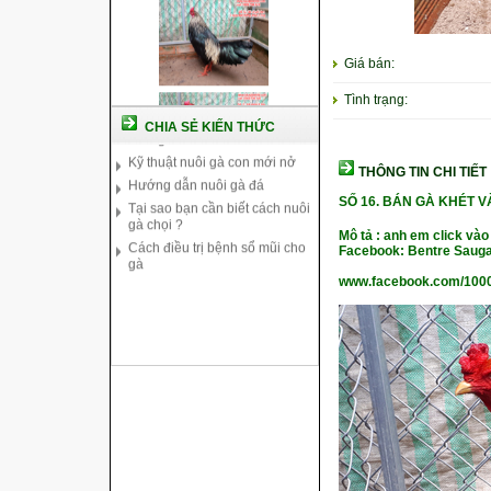
Cách nuôi gà chế độ đá c1
Giá bán:
Cách nuôi gà đông tảo thuần
chủng
Tình trạng:
Kỹ thuật nuôi gà con mới nở
CHIA SẺ KIẾN THỨC
Hướng dẫn nuôi gà đá
Tại sao bạn cần biết cách nuôi
gà chọi ?
THÔNG TIN CHI TIẾT
Cách điều trị bệnh sổ mũi cho
SỐ 16.
BÁN GÀ KHÉT V
gà
Mô tả : anh em click vào
Facebook: Bentre Sauga
www.facebook.com/100