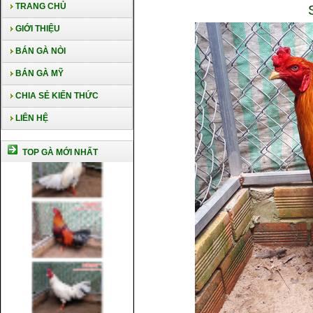
TRANG CHỦ
GIỚI THIỆU
BÁN GÀ NÒI
BÁN GÀ MỸ
CHIA SẺ KIẾN THỨC
LIÊN HỆ
TOP GÀ MỚI NHẤT