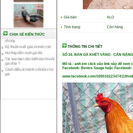
Giá bán:
ALO
Cách nuôi gà chế độ đá c1
Tình trạng:
Còn hàng
Cách nuôi gà đông tảo thuần
chủng
CHIA SẺ KIẾN THỨC
Kỹ thuật nuôi gà con mới nở
Hướng dẫn nuôi gà đá
THÔNG TIN CHI TIẾT
Tại sao bạn cần biết cách nuôi
SỐ 16.
BÁN GÀ KHÉT VÀNG -
CÂN NẶ
NG
gà chọi ?
Cách điều trị bệnh sổ mũi cho
Mô tả : anh em click vào link này để xem 
gà
Facebook: Bentre Sauga hoặc Facebook: 
www.facebook.com/100010223474119/vi