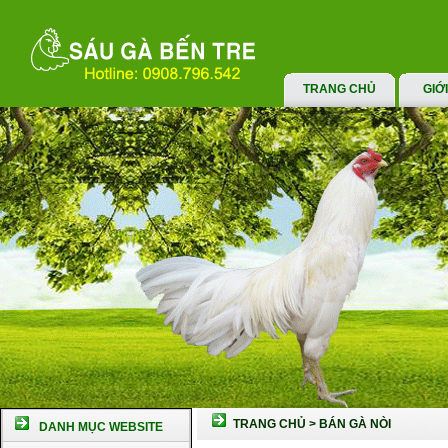
TRANG CHỦ
GIỚ
TRANG CHỦ
>
BÁN GÀ NÒI
DANH MỤC WEBSITE