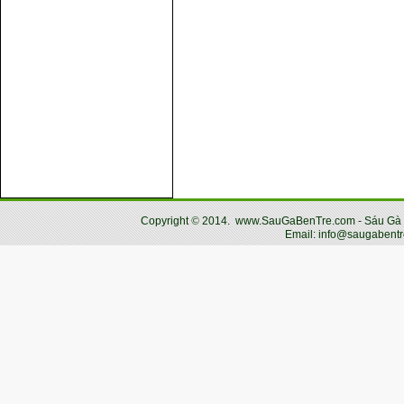
Copyright
©
2014.
www.SauGaBenTre.com - Sáu Gà Bến
Email: info@saugabentr