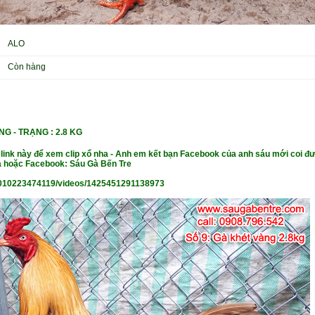
ALO
Còn hàng
NG - TRẠN
G : 2.8 KG
 link này để xem clip xổ nha - Anh em kết bạn Facebook của anh sáu mới coi đư
 hoặc Facebook: Sáu Gà Bến Tre
010223474119/videos/1425451291138973