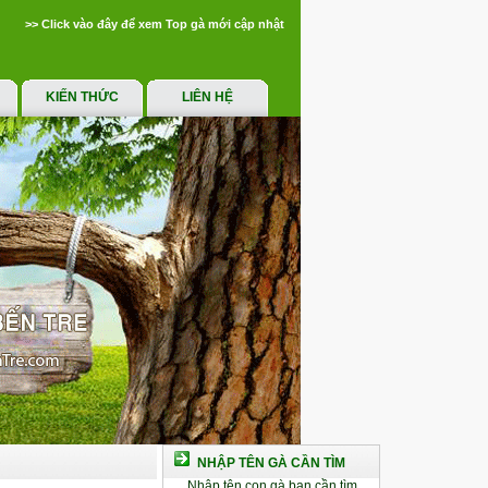
>> Click vào đây để xem Top gà mới cập nhật
KIẾN THỨC
LIÊN HỆ
NHẬP TÊN GÀ CẦN TÌM
Nhập tên con gà bạn cần tìm