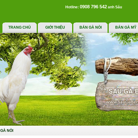
0908 796 542
Hotline:
anh Sáu
TRANG CHỦ
GIỚI THIỆU
BÁN GÀ NÒI
BÁN GÀ MỸ
GÀ NÒI