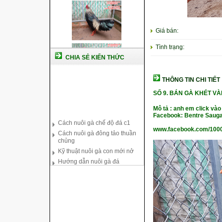
Giá bán:
Tình trạng:
CHIA SẺ KIẾN THỨC
THÔNG TIN CHI TIẾT
SỐ 9.
BÁN GÀ KHÉT VÀ
Cách nuôi gà chế độ đá c1
Mô tả : anh em click vào
Cách nuôi gà đông tảo thuần
Facebook: Bentre Sauga
chủng
www.facebook.com/100
Kỹ thuật nuôi gà con mới nở
Hướng dẫn nuôi gà đá
Tại sao bạn cần biết cách nuôi
gà chọi ?
Cách điều trị bệnh sổ mũi cho
gà