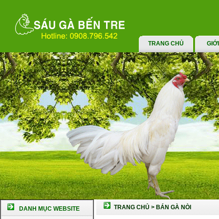
TRANG CHỦ
GIỚ
TRANG CHỦ
>
BÁN GÀ NÒI
DANH MỤC WEBSITE