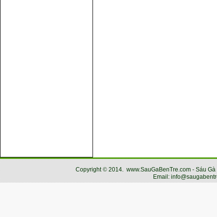
Copyright
©
2014.
www.SauGaBenTre.com - Sáu Gà Bến
Email: info@saugabentr