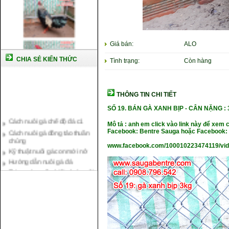
Giá bán:
ALO
CHIA SẺ KIẾN THỨC
Tình trạng:
Còn hàng
THÔNG TIN CHI TIẾT
SỐ 19.
BÁN GÀ XANH BỊP -
CÂN NẶ
NG : 
Cách nuôi gà chế độ đá c1
Cách nuôi gà đông tảo thuần
Mô tả : anh em click vào link này để xem 
chủng
Facebook: Bentre Sauga hoặc Facebook: 
Kỹ thuật nuôi gà con mới nở
www.facebook.com/100010223474119/vi
Hướng dẫn nuôi gà đá
Tại sao bạn cần biết cách nuôi
gà chọi ?
Cách điều trị bệnh sổ mũi cho
gà