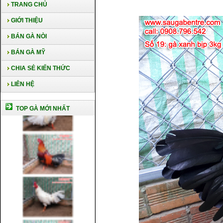
TRANG CHỦ
GIỚI THIỆU
BÁN GÀ NÒI
BÁN GÀ MỸ
CHIA SẺ KIẾN THỨC
LIÊN HỆ
TOP GÀ MỚI NHẤT