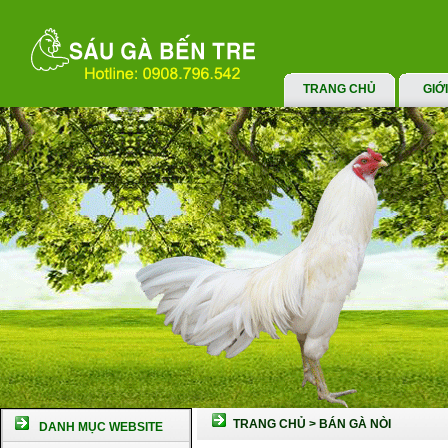
TRANG CHỦ
GIỚ
TRANG CHỦ
>
BÁN GÀ NÒI
DANH MỤC WEBSITE