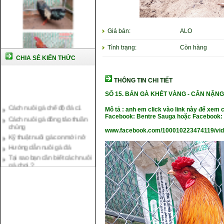
Giá bán:
ALO
Tình trạng:
Còn hàng
CHIA SẺ KIẾN THỨC
THÔNG TIN CHI TIẾT
SỐ 15.
BÁN GÀ KHÉT VÀNG -
CÂN NẶ
NG 
Cách nuôi gà chế độ đá c1
Cách nuôi gà đông tảo thuần
Mô tả : anh em click vào link này để xem 
chủng
Facebook: Bentre Sauga hoặc Facebook: 
Kỹ thuật nuôi gà con mới nở
www.facebook.com/100010223474119/vi
Hướng dẫn nuôi gà đá
Tại sao bạn cần biết cách nuôi
gà chọi ?
Cách điều trị bệnh sổ mũi cho
gà