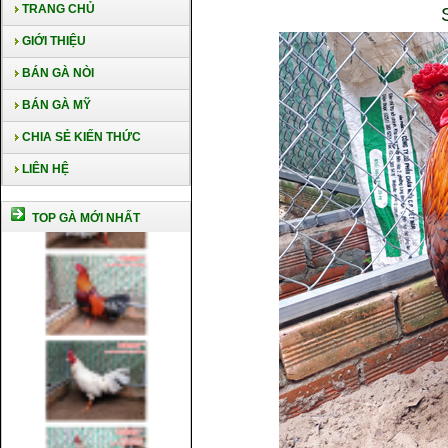
TRANG CHỦ
GIỚI THIỆU
BÁN GÀ NÒI
BÁN GÀ MỸ
CHIA SẺ KIẾN THỨC
LIÊN HỆ
TOP GÀ MỚI NHẤT