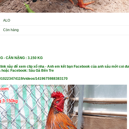
ALO
Còn hàng
NG - CÂN NẶNG
: 3.150 KG
 link này để xem clip xổ nha - Anh em kết bạn Facebook của anh sáu mới coi đư
 hoặc Facebook: Sáu Gà Bến Tre
010223474119/videos/1419675988383170