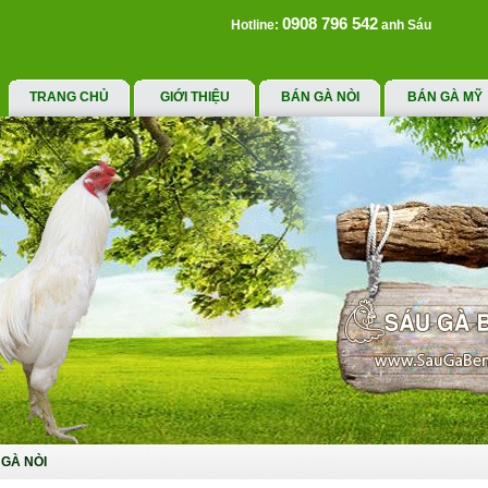
0908 796 542
Hotline:
anh Sáu
TRANG CHỦ
GIỚI THIỆU
BÁN GÀ NÒI
BÁN GÀ MỸ
GÀ NÒI