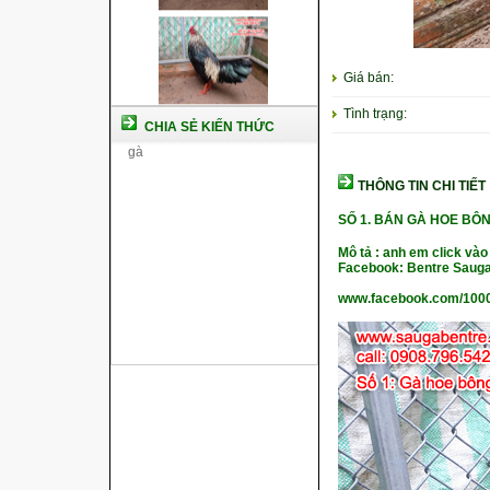
Giá bán:
Tình trạng:
CHIA SẺ KIẾN THỨC
THÔNG TIN CHI TIẾT
SỐ 1. BÁN GÀ HOE BÔ
Mô tả : anh em click vào
Facebook: Bentre Sauga
www.facebook.com/100
Cách nuôi gà chế độ đá c1
Cách nuôi gà đông tảo thuần
chủng
Kỹ thuật nuôi gà con mới nở
Hướng dẫn nuôi gà đá
Tại sao bạn cần biết cách nuôi
gà chọi ?
Cách điều trị bệnh sổ mũi cho