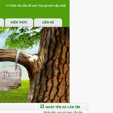
>> Click vào đây để xem Top gà mới cập nhật
KIẾN THỨC
LIÊN HỆ
NHẬP TÊN GÀ CẦN TÌM
Nhập tên con gà bạn cần tìm