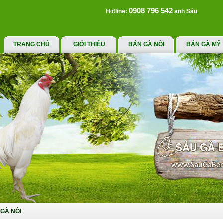
0908 796 542
Hotline:
anh Sáu
TRANG CHỦ
GIỚI THIỆU
BÁN GÀ NÒI
BÁN GÀ MỸ
GÀ NÒI