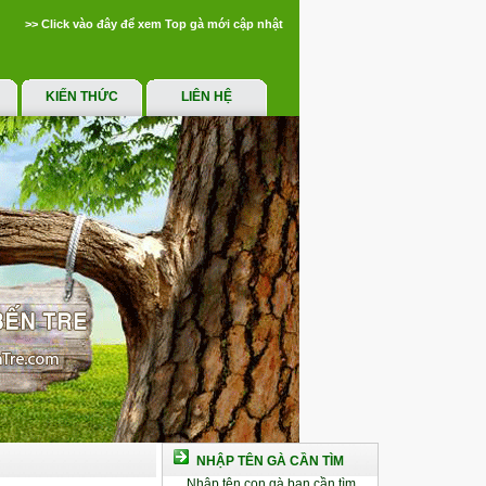
>> Click vào đây để xem Top gà mới cập nhật
KIẾN THỨC
LIÊN HỆ
NHẬP TÊN GÀ CẦN TÌM
Nhập tên con gà bạn cần tìm