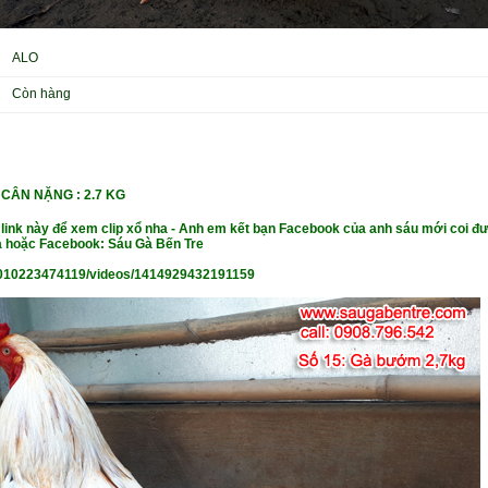
ALO
Còn hàng
CÂN NẶ
NG : 2.7 KG
 link này để xem clip xổ nha - Anh em kết bạn Facebook của anh sáu mới coi đư
 hoặc Facebook: Sáu Gà Bến Tre
010223474119/videos/1414929432191159