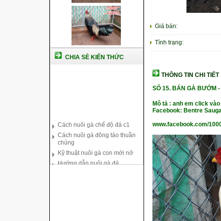
Giá bán:
Tình trạng:
CHIA SẺ KIẾN THỨC
THÔNG TIN CHI TIẾT
SỐ 15.
BÁN GÀ BƯỚM -
Cách nuôi gà chế độ đá c1
Mô tả : anh em click vào
Facebook: Bentre Sauga
Cách nuôi gà đông tảo thuần
chủng
www.facebook.com/100
Kỹ thuật nuôi gà con mới nở
Hướng dẫn nuôi gà đá
Tại sao bạn cần biết cách nuôi
gà chọi ?
Cách điều trị bệnh sổ mũi cho
gà