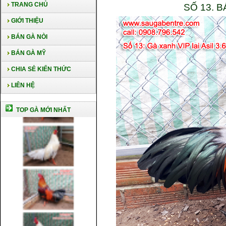
TRANG CHỦ
SỐ 13. B
GIỚI THIỆU
BÁN GÀ NÒI
BÁN GÀ MỸ
CHIA SẺ KIẾN THỨC
LIÊN HỆ
TOP GÀ MỚI NHẤT