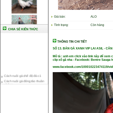
Giá bán:
ALO
Tình trạng:
Còn hàng
CHIA SẺ KIẾN THỨC
THÔNG TIN CHI TIẾT
SỐ 13.
BÁN GÀ XANH VIP LAI ASIL -
CÂN
Mô tả : anh em click vào link này để xem
clip xổ gà nha - Facebook: Bentre Sauga
www.facebook.com/100010223474119/vi
Cách nuôi gà chế độ đá c1
Cách nuôi gà đông tảo thuần
chủng
Kỹ thuật nuôi gà con mới nở
Hướng dẫn nuôi gà đá
Tại sao bạn cần biết cách nuôi
gà chọi ?
Cách điều trị bệnh sổ mũi cho
gà