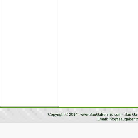
Copyright
©
2014.
www.SauGaBenTre.com - Sáu Gà Bến
Email: info@saugabentr