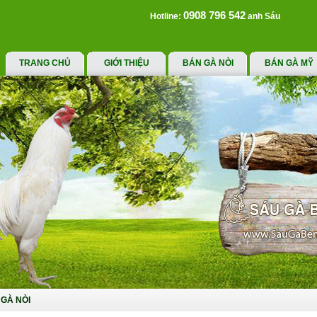
0908 796 542
Hotline:
anh Sáu
TRANG CHỦ
GIỚI THIỆU
BÁN GÀ NÒI
BÁN GÀ MỸ
GÀ NÒI