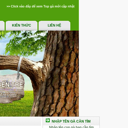
>> Click vào đây để xem Top gà mới cập nhật
KIẾN THỨC
LIÊN HỆ
NHẬP TÊN GÀ CẦN TÌM
Nhập tên con gà bạn cần tìm