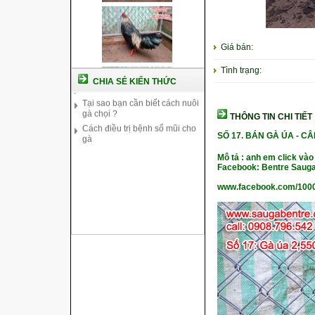
Cách nuôi gà chế độ đá c1
Cách nuôi gà đông tảo thuần
chủng
Kỹ thuật nuôi gà con mới nở
Giá bán:
Hướng dẫn nuôi gà đá
Tình trạng:
Tại sao bạn cần biết cách nuôi
CHIA SẺ KIẾN THỨC
gà chọi ?
Cách điều trị bệnh sổ mũi cho
gà
THÔNG TIN CHI TIẾT
SỐ 17.
BÁN GÀ ÚA -
CÂ
Mô tả : anh em click vào
Facebook: Bentre Sauga
www.facebook.com/100