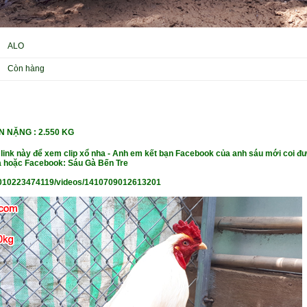
ALO
Còn hàng
N NẶ
NG : 2.550 KG
 link này để xem clip xổ nha - Anh em kết bạn Facebook của anh sáu mới coi đư
 hoặc Facebook: Sáu Gà Bến Tre
010223474119/videos/1410709012613201