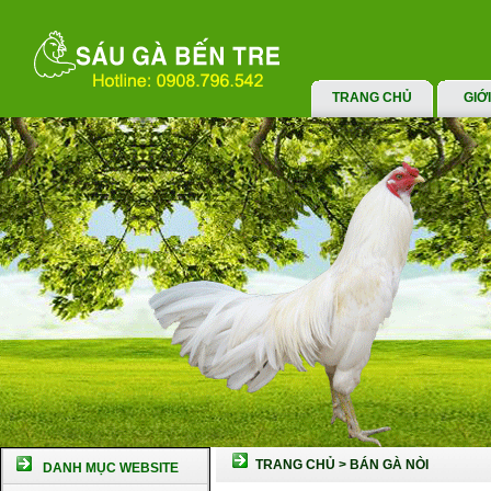
TRANG CHỦ
GIỚ
TRANG CHỦ
>
BÁN GÀ NÒI
DANH MỤC WEBSITE