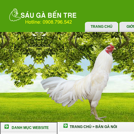
TRANG CHỦ
GIỚ
TRANG CHỦ
>
BÁN GÀ NÒI
DANH MỤC WEBSITE