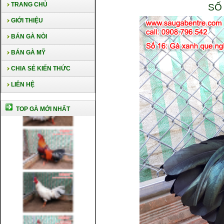
TRANG CHỦ
SỐ
GIỚI THIỆU
BÁN GÀ NÒI
BÁN GÀ MỸ
CHIA SẺ KIẾN THỨC
LIÊN HỆ
TOP GÀ MỚI NHẤT