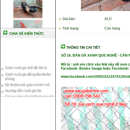
Giá bán:
ALO
Tình trạng:
Còn hàng
CHIA SẺ KIẾN THỨC
THÔNG TIN CHI TIẾT
SỐ 16.
BÁN GÀ XANH QUE NGHỆ -
CÂN 
Cách nuôi gà chế độ đá c1
Mô tả : anh em click vào link này để xem 
Cách nuôi gà đông tảo thuần
Facebook: Bentre Sauga hoặc Facebook: 
chủng
www.facebook.com/100010223474119/vi
Kỹ thuật nuôi gà con mới nở
Hướng dẫn nuôi gà đá
Tại sao bạn cần biết cách nuôi
gà chọi ?
Cách điều trị bệnh sổ mũi cho
gà