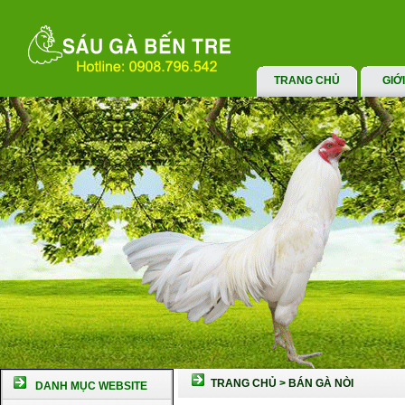
TRANG CHỦ
GIỚ
TRANG CHỦ
>
BÁN GÀ NÒI
DANH MỤC WEBSITE