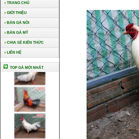
TRANG CHỦ
GIỚI THIỆU
BÁN GÀ NÒI
BÁN GÀ MỸ
CHIA SẺ KIẾN THỨC
LIÊN HỆ
TOP GÀ MỚI NHẤT