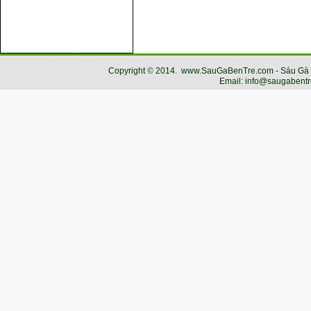
Copyright
©
2014.
www.SauGaBenTre.com - Sáu Gà Bến
Email: info@saugabentr