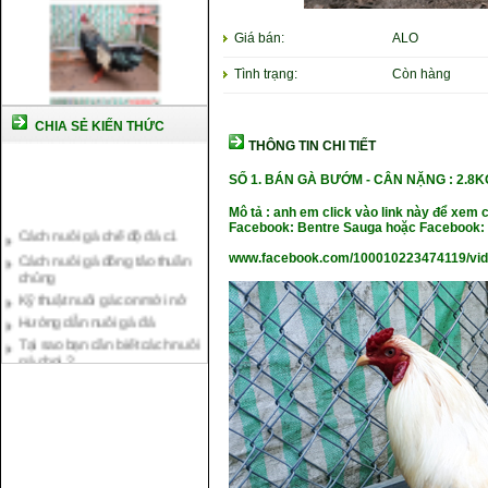
Giá bán:
ALO
Tình trạng:
Còn hàng
CHIA SẺ KIẾN THỨC
THÔNG TIN CHI TIẾT
SỐ 1. BÁN GÀ BƯỚM - CÂN NẶNG
: 2.8K
Cách nuôi gà chế độ đá c1
Mô tả : anh em click vào link này để xem 
Facebook: Bentre Sauga hoặc Facebook: 
Cách nuôi gà đông tảo thuần
chủng
www.facebook.com/100010223474119/vi
Kỹ thuật nuôi gà con mới nở
Hướng dẫn nuôi gà đá
Tại sao bạn cần biết cách nuôi
gà chọi ?
Cách điều trị bệnh sổ mũi cho
gà