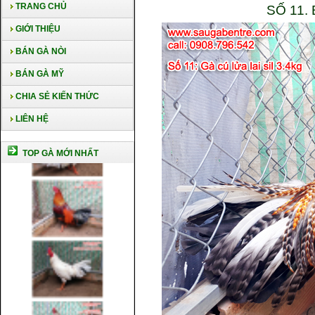
TRANG CHỦ
SỐ 11.
GIỚI THIỆU
BÁN GÀ NÒI
BÁN GÀ MỸ
CHIA SẺ KIẾN THỨC
LIÊN HỆ
TOP GÀ MỚI NHẤT
Cách nuôi gà chế độ đá c1
Cách nuôi gà đông tảo thuần