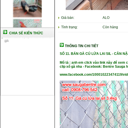
chủng
Kỹ thuật nuôi gà con mới nở
Hướng dẫn nuôi gà đá
Giá bán:
ALO
Tại sao bạn cần biết cách nuôi
gà chọi ?
Tình trạng:
Còn hàng
Cách điều trị bệnh sổ mũi cho
CHIA SẺ KIẾN THỨC
gà
THÔNG TIN CHI TIẾT
SỐ 11.
BÁN GÀ CÚ LỬA LAI SIL -
CÂN NẶ
Mô tả : anh em click vào link này để xem
clip xổ gà nha - Facebook: Bentre Sauga
www.facebook.com/100010223474119/vi