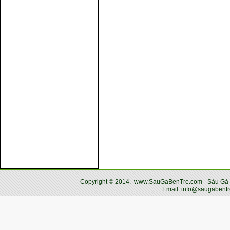
Copyright
©
2014.
www.SauGaBenTre.com - Sáu Gà Bến
Email: info@saugabentr