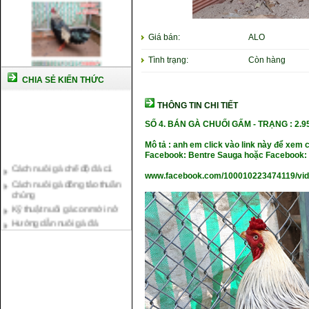
Giá bán:
ALO
Tình trạng:
Còn hàng
CHIA SẺ KIẾN THỨC
THÔNG TIN CHI TIẾT
SỐ 4. BÁN GÀ CHUỐI GẤM - TRẠNG : 2.9
Mô tả : anh em click vào link này để xem 
Cách nuôi gà chế độ đá c1
Facebook: Bentre Sauga hoặc Facebook: 
Cách nuôi gà đông tảo thuần
chủng
www.facebook.com/100010223474119/vi
Kỹ thuật nuôi gà con mới nở
Hướng dẫn nuôi gà đá
Tại sao bạn cần biết cách nuôi
gà chọi ?
Cách điều trị bệnh sổ mũi cho
gà