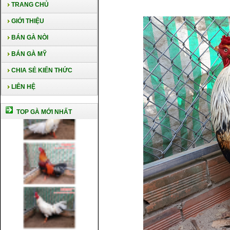
TRANG CHỦ
GIỚI THIỆU
BÁN GÀ NÒI
BÁN GÀ MỸ
CHIA SẺ KIẾN THỨC
LIÊN HỆ
TOP GÀ MỚI NHẤT