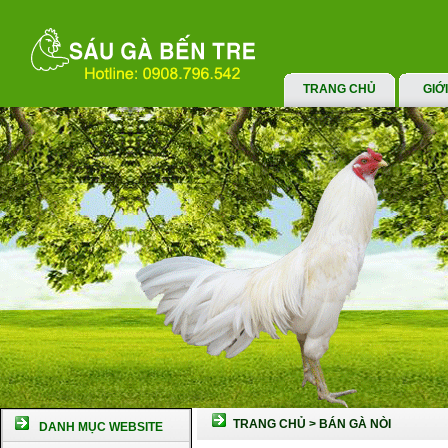
TRANG CHỦ
GIỚ
TRANG CHỦ
>
BÁN GÀ NÒI
DANH MỤC WEBSITE