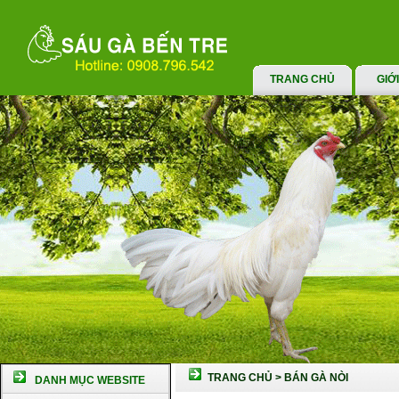
TRANG CHỦ
GIỚ
TRANG CHỦ
>
BÁN GÀ NÒI
DANH MỤC WEBSITE