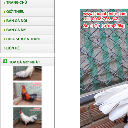
TRANG CHỦ
GIỚI THIỆU
BÁN GÀ NÒI
BÁN GÀ MỸ
CHIA SẺ KIẾN THỨC
LIÊN HỆ
TOP GÀ MỚI NHẤT