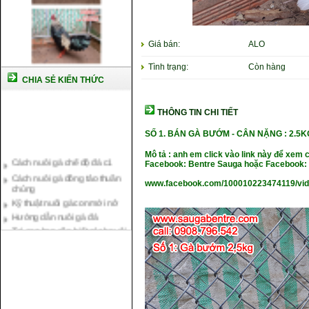
Giá bán:
ALO
Tình trạng:
Còn hàng
CHIA SẺ KIẾN THỨC
THÔNG TIN CHI TIẾT
SỐ 1. BÁN GÀ BƯỚM - CÂN NẶNG
: 2.5K
Cách nuôi gà chế độ đá c1
Mô tả : anh em click vào link này để xem 
Cách nuôi gà đông tảo thuần
Facebook: Bentre Sauga hoặc Facebook: 
chủng
www.facebook.com/100010223474119/vi
Kỹ thuật nuôi gà con mới nở
Hướng dẫn nuôi gà đá
Tại sao bạn cần biết cách nuôi
gà chọi ?
Cách điều trị bệnh sổ mũi cho
gà