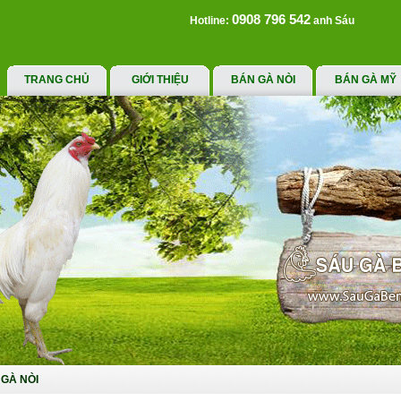
0908 796 542
Hotline:
anh Sáu
TRANG CHỦ
GIỚI THIỆU
BÁN GÀ NÒI
BÁN GÀ MỸ
GÀ NÒI