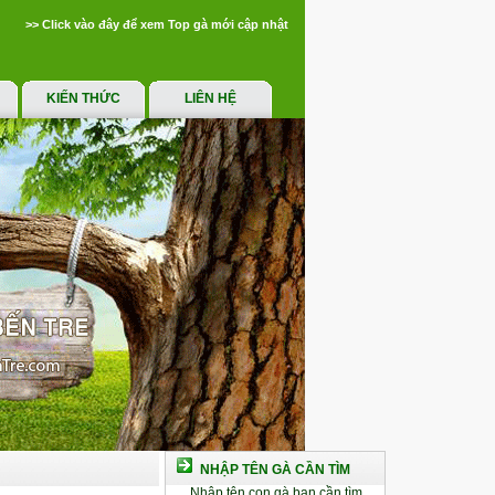
>> Click vào đây để xem Top gà mới cập nhật
KIẾN THỨC
LIÊN HỆ
NHẬP TÊN GÀ CẦN TÌM
Nhập tên con gà bạn cần tìm