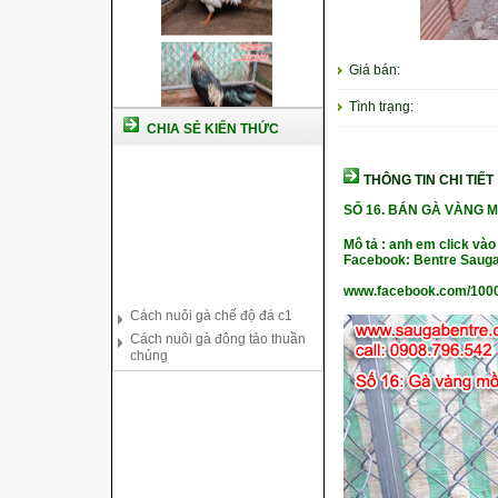
Giá bán:
Tình trạng:
CHIA SẺ KIẾN THỨC
THÔNG TIN CHI TIẾT
SỐ 16.
BÁN GÀ VÀNG M
Mô tả : anh em click vào
Facebook: Bentre Sauga
Cách nuôi gà chế độ đá c1
Cách nuôi gà đông tảo thuần
www.facebook.com/100
chủng
Kỹ thuật nuôi gà con mới nở
Hướng dẫn nuôi gà đá
Tại sao bạn cần biết cách nuôi
gà chọi ?
Cách điều trị bệnh sổ mũi cho
gà