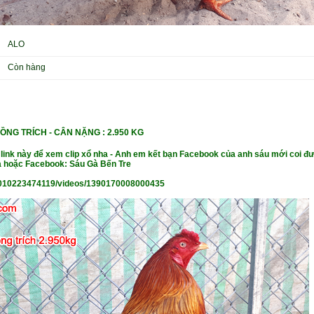
ALO
Còn hàng
ỒNG TRÍCH -
CÂN NẶ
NG : 2.950 KG
 link này để xem clip xổ nha - Anh em kết bạn Facebook của anh sáu mới coi đư
 hoặc Facebook: Sáu Gà Bến Tre
010223474119/videos/1390170008000435