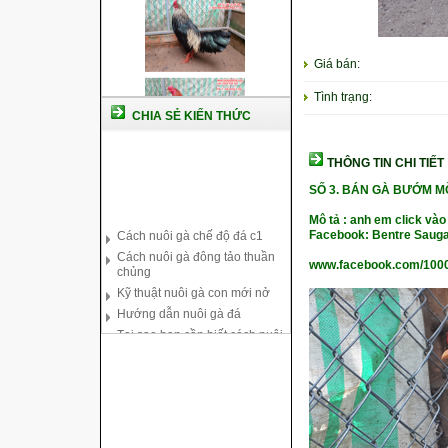
Giá bán:
Tình trạng:
CHIA SẺ KIẾN THỨC
THÔNG TIN CHI TIẾT
Cách nuôi gà chế độ đá c1
SỐ 3. BÁN GÀ BƯỚM M
Cách nuôi gà đông tảo thuần
Mô tả : anh em click vào
chủng
Facebook: Bentre Sauga
Kỹ thuật nuôi gà con mới nở
www.facebook.com/100
Hướng dẫn nuôi gà đá
Tại sao bạn cần biết cách nuôi
gà chọi ?
Cách điều trị bệnh sổ mũi cho
gà