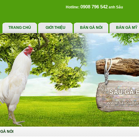
0908 796 542
Hotline:
anh Sáu
TRANG CHỦ
GIỚI THIỆU
BÁN GÀ NÒI
BÁN GÀ MỸ
GÀ NÒI