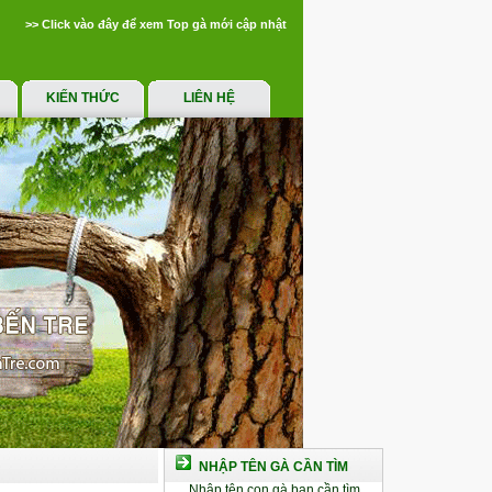
>> Click vào đây để xem Top gà mới cập nhật
KIẾN THỨC
LIÊN HỆ
NHẬP TÊN GÀ CẦN TÌM
Nhập tên con gà bạn cần tìm