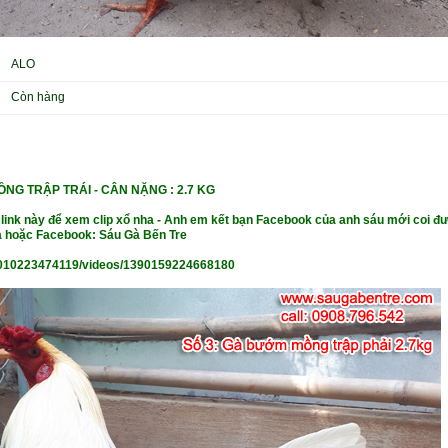
ALO
Còn hàng
ỒNG TRẬP TRÁI -
CÂN NẶNG : 2.7 KG
 link này để xem clip xổ nha - Anh em kết bạn Facebook của anh sáu mới coi đư
 hoặc Facebook: Sáu Gà Bến Tre
010223474119/videos/1390159224668180