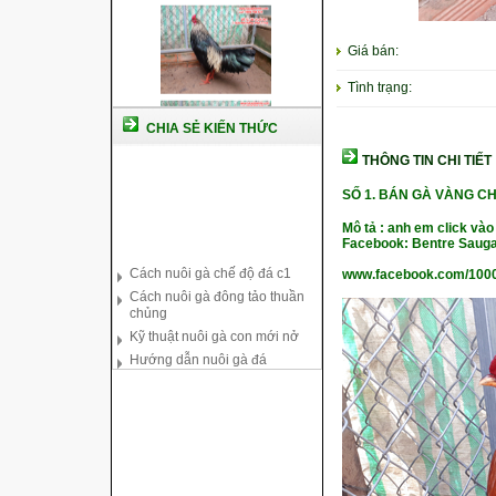
Giá bán:
Tình trạng:
CHIA SẺ KIẾN THỨC
THÔNG TIN CHI TIẾT
SỐ 1. BÁN GÀ VÀNG C
Cách nuôi gà chế độ đá c1
Mô tả : anh em click vào
Facebook: Bentre Sauga
Cách nuôi gà đông tảo thuần
chủng
www.facebook.com/100
Kỹ thuật nuôi gà con mới nở
Hướng dẫn nuôi gà đá
Tại sao bạn cần biết cách nuôi
gà chọi ?
Cách điều trị bệnh sổ mũi cho
gà