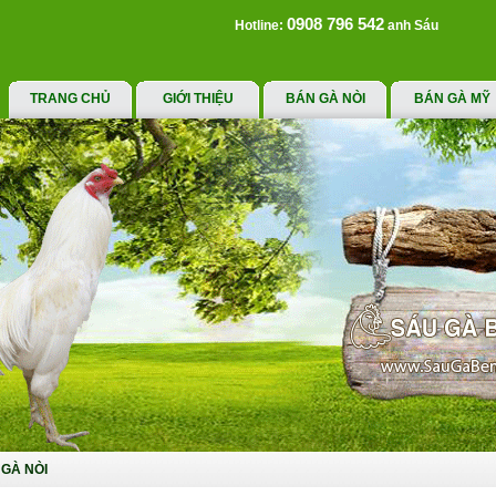
0908 796 542
Hotline:
anh Sáu
TRANG CHỦ
GIỚI THIỆU
BÁN GÀ NÒI
BÁN GÀ MỸ
GÀ NÒI