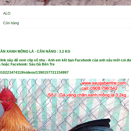
ALO
Còn hàng
HÂN XANH MỒNG LÁ - CÂN NẶNG
: 3.2 KG
 link này để xem clip xổ nha - Anh em kết bạn Facebook của anh sáu mới coi đư
 hoặc Facebook: Sáu Gà Bến Tre
010223474119/videos/1390157721334997