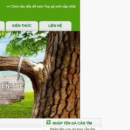
>> Click vào đây để xem Top gà mới cập nhật
KIẾN THỨC
LIÊN HỆ
NHẬP TÊN GÀ CẦN TÌM
Nhập tên con gà bạn cần tìm