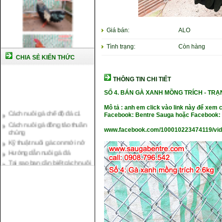
Giá bán:
ALO
Tình trạng:
Còn hàng
CHIA SẺ KIẾN THỨC
THÔNG TIN CHI TIẾT
SỐ 4. BÁN GÀ XANH MỒNG TRÍCH - TRẠN
Cách nuôi gà chế độ đá c1
Mô tả : anh em click vào link này để xem 
Cách nuôi gà đông tảo thuần
Facebook: Bentre Sauga hoặc Facebook: 
chủng
Kỹ thuật nuôi gà con mới nở
www.facebook.com/100010223474119/vi
Hướng dẫn nuôi gà đá
Tại sao bạn cần biết cách nuôi
gà chọi ?
Cách điều trị bệnh sổ mũi cho
gà