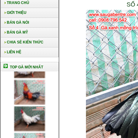
TRANG CHỦ
SỐ 
GIỚI THIỆU
BÁN GÀ NÒI
BÁN GÀ MỸ
CHIA SẺ KIẾN THỨC
LIÊN HỆ
TOP GÀ MỚI NHẤT