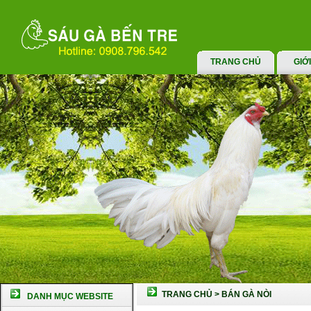
TRANG CHỦ
GIỚ
TRANG CHỦ
>
BÁN GÀ NÒI
DANH MỤC WEBSITE