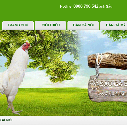
0908 796 542
Hotline:
anh Sáu
TRANG CHỦ
GIỚI THIỆU
BÁN GÀ NÒI
BÁN GÀ MỸ
GÀ NÒI