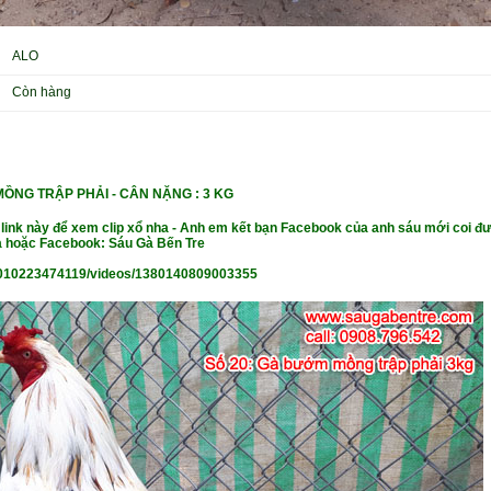
ALO
Còn hàng
ỒNG TRẬP PHẢI -
CÂN NẶ
NG : 3 KG
 link này để xem clip xổ nha - Anh em kết bạn Facebook của anh sáu mới coi đư
 hoặc Facebook: Sáu Gà Bến Tre
010223474119/videos/1380140809003355