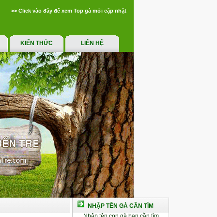
>> Click vào đây để xem Top gà mới cập nhật
KIẾN THỨC
LIÊN HỆ
NHẬP TÊN GÀ CẦN TÌM
Nhập tên con gà bạn cần tìm