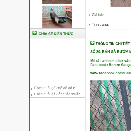
Giá bán:
Tình trạng:
CHIA SẺ KIẾN THỨC
THÔNG TIN CHI TIẾT
SỐ 20.
BÁN GÀ BƯỚM M
Mô tả : anh em click vào
Facebook: Bentre Sauga
www.facebook.com/100
Cách nuôi gà chế độ đá c1
Cách nuôi gà đông tảo thuần
chủng
Kỹ thuật nuôi gà con mới nở
Hướng dẫn nuôi gà đá
Tại sao bạn cần biết cách nuôi
gà chọi ?
Cách điều trị bệnh sổ mũi cho
gà