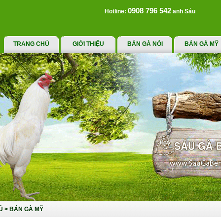
0908 796 542
Hotline:
anh Sáu
TRANG CHỦ
GIỚI THIỆU
BÁN GÀ NÒI
BÁN GÀ MỸ
Ủ
>
BÁN GÀ MỸ