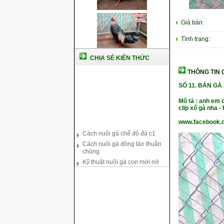
Giá bán:
Tình trạng:
CHIA SẺ KIẾN THỨC
THÔNG TIN C
SỐ 11.
BÁN GÀ X
Mô tả : anh em 
clip xổ gà nha 
Cách nuôi gà chế độ đá c1
www.facebook.
Cách nuôi gà đông tảo thuần
chủng
Kỹ thuật nuôi gà con mới nở
Hướng dẫn nuôi gà đá
Tại sao bạn cần biết cách nuôi
gà chọi ?
Cách điều trị bệnh sổ mũi cho
gà