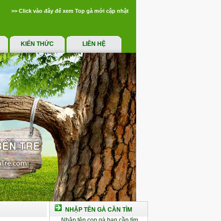
>> Click vào đây để xem Top gà mới cập nhật
KIẾN THỨC
LIÊN HỆ
NHẬP TÊN GÀ CẦN TÌM
Nhập tên con gà bạn cần tìm