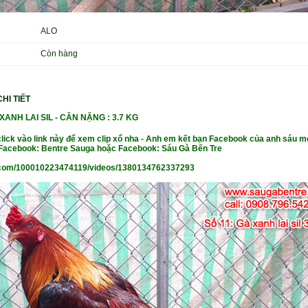
ALO
Còn hàng
HI TIẾT
ANH LAI SIL -
CÂN NẶ
NG : 3.7 KG
click vào link này để xem clip xổ nha - Anh em kết bạn Facebook của anh sáu m
- Facebook: Bentre Sauga hoặc Facebook: Sáu Gà Bến Tre
com/100010223474119/videos/1380134762337293