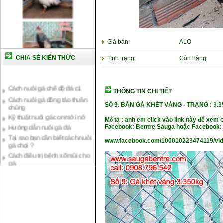
Giá bán:
ALO
CHIA SẺ KIẾN THỨC
Tình trạng:
Còn hàng
Cách nuôi gà chế độ đá c1
Cách nuôi gà đông tảo thuần
THÔNG TIN CHI TIẾT
chủng
Kỹ thuật nuôi gà con mới nở
SỐ 9.
BÁN GÀ KHÉT VÀNG - TRẠN
G : 3.
Hướng dẫn nuôi gà đá
Mô tả : anh em click vào link này để xem 
Tại sao bạn cần biết cách nuôi
Facebook: Bentre Sauga hoặc Facebook: 
gà chọi ?
www.facebook.com/100010223474119/vi
Cách điều trị bệnh sổ mũi cho
gà