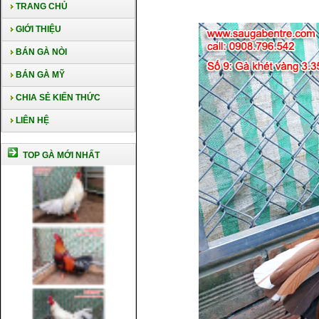
TRANG CHỦ
GIỚI THIỆU
BÁN GÀ NÒI
BÁN GÀ MỸ
CHIA SẺ KIẾN THỨC
LIÊN HỆ
TOP GÀ MỚI NHẤT