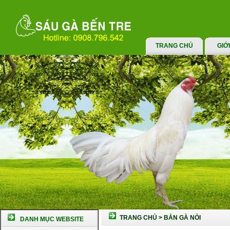
TRANG CHỦ
GIỚ
TRANG CHỦ
>
BÁN GÀ NÒI
DANH MỤC WEBSITE