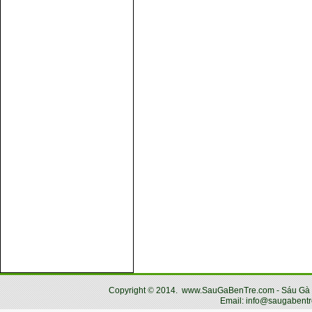
Copyright
©
2014.
www.SauGaBenTre.com - Sáu Gà Bến
Email: info@saugabentr