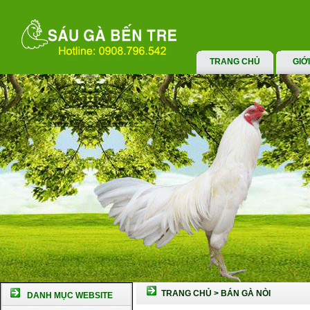
TRANG CHỦ
GIỚ
TRANG CHỦ
>
BÁN GÀ NÒI
DANH MỤC WEBSITE