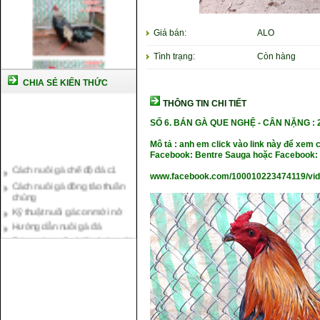
Giá bán:
ALO
Tình trạng:
Còn hàng
CHIA SẺ KIẾN THỨC
THÔNG TIN CHI TIẾT
SỐ 6.
BÁN GÀ QUE NGHỆ
-
CÂN NẶNG : 2
Mô tả : anh em click vào link này để xem 
Cách nuôi gà chế độ đá c1
Facebook: Bentre Sauga hoặc Facebook: 
Cách nuôi gà đông tảo thuần
www.facebook.com/100010223474119/vi
chủng
Kỹ thuật nuôi gà con mới nở
Hướng dẫn nuôi gà đá
Tại sao bạn cần biết cách nuôi
gà chọi ?
Cách điều trị bệnh sổ mũi cho
gà