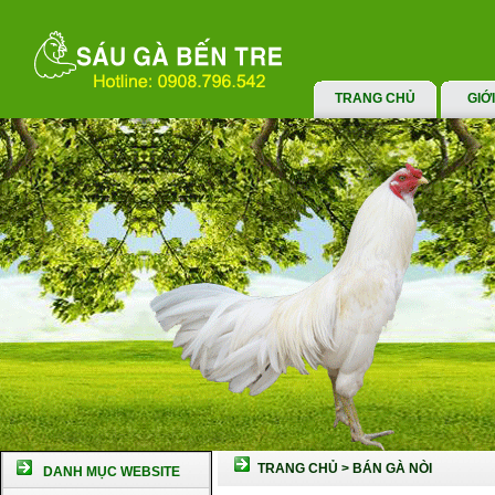
TRANG CHỦ
GIỚ
TRANG CHỦ
>
BÁN GÀ NÒI
DANH MỤC WEBSITE