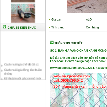
Giá bán:
ALO
Tình trạng:
Còn hàng
CHIA SẺ KIẾN THỨC
THÔNG TIN CHI TIẾT
SỐ 1. BÁN GÀ VÀNG CHÂN XANH MỒNG 
Mô tả : anh em click vào link này để xem 
Cách nuôi gà chế độ đá c1
Facebook: Bentre Sauga hoặc Facebook: 
Cách nuôi gà đông tảo thuần
chủng
www.facebook.com/100010223474119/vi
Kỹ thuật nuôi gà con mới nở
Hướng dẫn nuôi gà đá
Tại sao bạn cần biết cách nuôi
gà chọi ?
Cách điều trị bệnh sổ mũi cho
gà