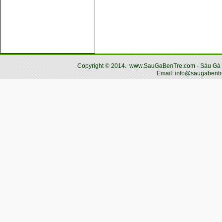
Copyright
©
2014.
www.SauGaBenTre.com - Sáu Gà Bến
Email: info@saugabentr