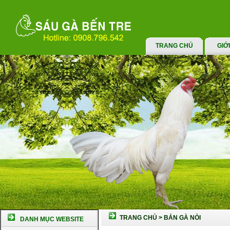
TRANG CHỦ
GIỚ
TRANG CHỦ
>
BÁN GÀ NÒI
DANH MỤC WEBSITE