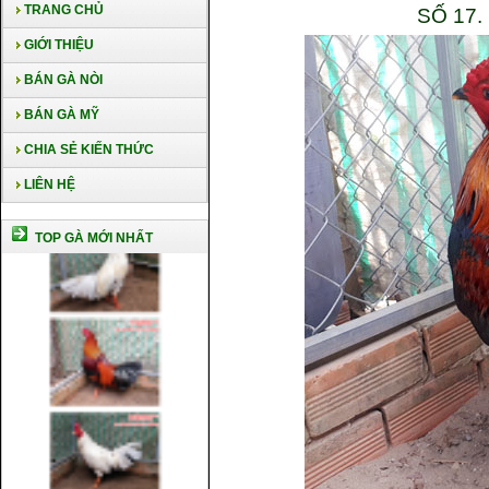
TRANG CHỦ
SỐ 17
GIỚI THIỆU
BÁN GÀ NÒI
BÁN GÀ MỸ
CHIA SẺ KIẾN THỨC
LIÊN HỆ
TOP GÀ MỚI NHẤT