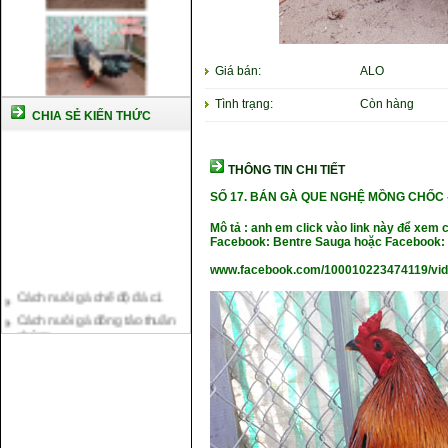
Giá bán:
ALO
Tình trạng:
Còn hàng
CHIA SẺ KIẾN THỨC
THÔNG TIN CHI TIẾT
SỐ 17.
BÁN GÀ QUE NGHỆ MỒNG CHỐC 
Mô tả : anh em click vào link này để xem 
Facebook: Bentre Sauga hoặc Facebook: 
www.facebook.com/100010223474119/vi
Cách nuôi gà chế độ đá c1
Cách nuôi gà đông tảo thuần
chủng
Kỹ thuật nuôi gà con mới nở
Hướng dẫn nuôi gà đá
Tại sao bạn cần biết cách nuôi
gà chọi ?
Cách điều trị bệnh sổ mũi cho
gà