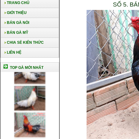
TRANG CHỦ
SỐ 5. B
GIỚI THIỆU
BÁN GÀ NÒI
BÁN GÀ MỸ
CHIA SẺ KIẾN THỨC
LIÊN HỆ
TOP GÀ MỚI NHẤT