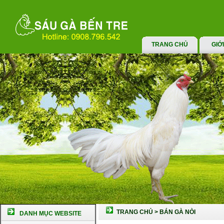
TRANG CHỦ
GIỚ
TRANG CHỦ
>
BÁN GÀ NÒI
DANH MỤC WEBSITE