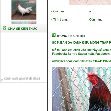
Giá bán:
a
Tình trạng:
Còn hàng
CHIA SẺ KIẾN THỨC
THÔNG TIN CHI TIẾT
SỐ 5.
BÁN GÀ XANH ĐIỀU MỒNG TRẬP 
Mô tả : anh em click vào link này để xem 
Facebook: Bentre Sauga hoặc Facebook: 
www.facebook.com/100010223474119/vi
Cách nuôi gà chế độ đá c1
Cách nuôi gà đông tảo thuần
chủng
Kỹ thuật nuôi gà con mới nở
Hướng dẫn nuôi gà đá
Tại sao bạn cần biết cách nuôi
gà chọi ?
Cách điều trị bệnh sổ mũi cho
gà