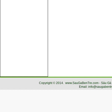
Copyright
©
2014.
www.SauGaBenTre.com - Sáu Gà Bến
Email: info@saugabentr