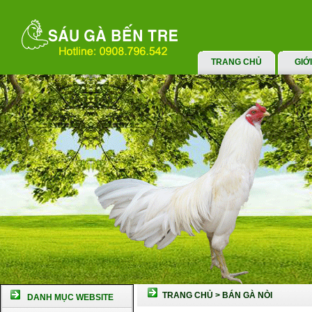
TRANG CHỦ
GIỚ
TRANG CHỦ
>
BÁN GÀ NÒI
DANH MỤC WEBSITE