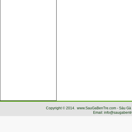
Copyright
©
2014.
www.SauGaBenTre.com - Sáu Gà Bến
Email: info@saugabentr