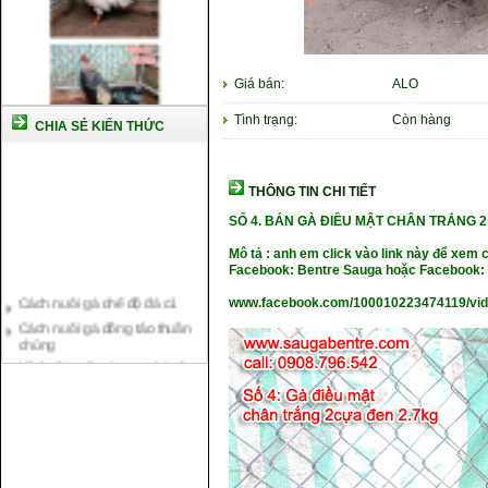
Giá bán:
ALO
Tình trạng:
Còn hàng
CHIA SẺ KIẾN THỨC
THÔNG TIN CHI TIẾT
SỐ 4. BÁN GÀ ĐIỀU MẬT CHÂN TRẮNG 2 
Mô tả : anh em click vào link này để xem 
Facebook: Bentre Sauga hoặc Facebook: 
Cách nuôi gà chế độ đá c1
Cách nuôi gà đông tảo thuần
www.facebook.com/100010223474119/vi
chủng
Kỹ thuật nuôi gà con mới nở
Hướng dẫn nuôi gà đá
Tại sao bạn cần biết cách nuôi
gà chọi ?
Cách điều trị bệnh sổ mũi cho
gà