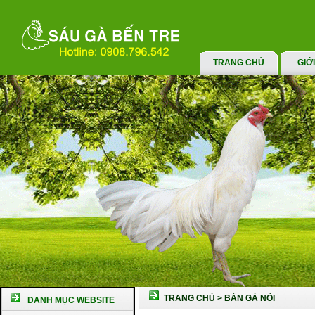
TRANG CHỦ
GIỚ
TRANG CHỦ
>
BÁN GÀ NÒI
DANH MỤC WEBSITE