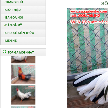
TRANG CHỦ
SỐ
GIỚI THIỆU
BÁN GÀ NÒI
BÁN GÀ MỸ
CHIA SẺ KIẾN THỨC
LIÊN HỆ
TOP GÀ MỚI NHẤT