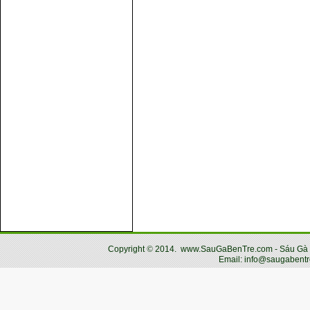
Copyright
©
2014.
www.SauGaBenTre.com - Sáu Gà Bến
Email: info@saugabentr