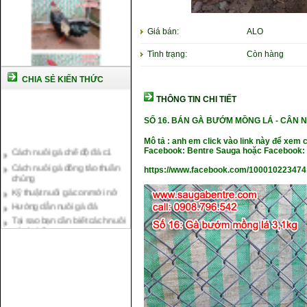
Giá bán:
ALO
Tình trạng:
Còn hàng
CHIA SẺ KIẾN THỨC
THÔNG TIN CHI TIẾT
SỐ 16.
BÁN GÀ BƯỚM MỒNG LÁ -
CÂN N
Cách nuôi gà chế độ đá c1
Mô tả : anh em click vào link này để xem 
Cách nuôi gà đông tảo thuần
Facebook: Bentre Sauga hoặc Facebook: 
chủng
https://www.facebook.com/10001022347
Kỹ thuật nuôi gà con mới nở
Hướng dẫn nuôi gà đá
Tại sao bạn cần biết cách nuôi
gà chọi ?
Cách điều trị bệnh sổ mũi cho
gà