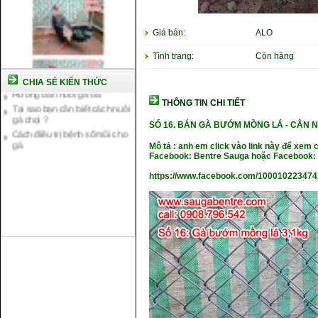
Cách nuôi gà chế độ đá c1
Giá bán:
ALO
Cách nuôi gà đông tảo thuần
chủng
Tình trạng:
Còn hàng
Kỹ thuật nuôi gà con mới nở
Hướng dẫn nuôi gà đá
CHIA SẺ KIẾN THỨC
Tại sao bạn cần biết cách nuôi
gà chọi ?
THÔNG TIN CHI TIẾT
Cách điều trị bệnh sổ mũi cho
SỐ 16.
BÁN GÀ BƯỚM MỒNG LÁ -
CÂN N
gà
Mô tả : anh em click vào link này để xem 
Facebook: Bentre Sauga hoặc Facebook: 
https://www.facebook.com/10001022347