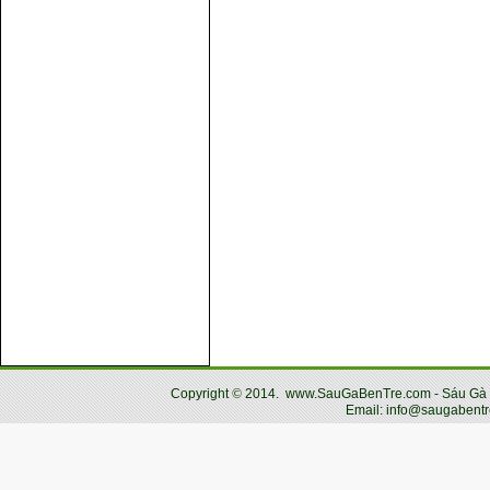
Copyright
©
2014.
www.SauGaBenTre.com - Sáu Gà Bến
Email: info@saugabentr