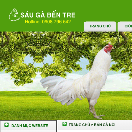
TRANG CHỦ
GIỚ
TRANG CHỦ
>
BÁN GÀ NÒI
DANH MỤC WEBSITE