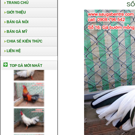
TRANG CHỦ
SỐ
GIỚI THIỆU
BÁN GÀ NÒI
BÁN GÀ MỸ
CHIA SẺ KIẾN THỨC
LIÊN HỆ
TOP GÀ MỚI NHẤT