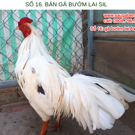
SỐ 16. BÁN GÀ BƯỚM LAI SIL