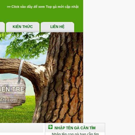
>> Click vào đây để xem Top gà mới cập nhật
KIẾN THỨC
LIÊN HỆ
NHẬP TÊN GÀ CẦN TÌM
Nhập tên con gà bạn cần tìm