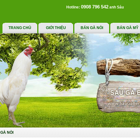
0908 796 542
Hotline:
anh Sáu
TRANG CHỦ
GIỚI THIỆU
BÁN GÀ NÒI
BÁN GÀ MỸ
GÀ NÒI