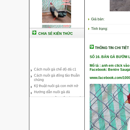
Giá bán:
Tình trạng:
CHIA SẺ KIẾN THỨC
THÔNG TIN CHI TIẾT
SỐ 16.
BÁN GÀ BƯỚM LA
Cách nuôi gà chế độ đá c1
Cách nuôi gà đông tảo thuần
Mô tả : anh em click vào
chủng
Facebook: Bentre Sauga
Kỹ thuật nuôi gà con mới nở
www.facebook.com/100
Hướng dẫn nuôi gà đá
Tại sao bạn cần biết cách nuôi
gà chọi ?
Cách điều trị bệnh sổ mũi cho
gà