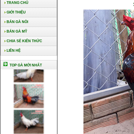
TRANG CHỦ
GIỚI THIỆU
BÁN GÀ NÒI
BÁN GÀ MỸ
CHIA SẺ KIẾN THỨC
LIÊN HỆ
TOP GÀ MỚI NHẤT
Cách nuôi gà chế độ đá c1