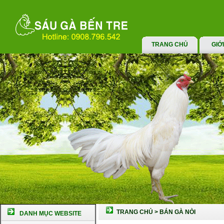
TRANG CHỦ
GIỚ
TRANG CHỦ
>
BÁN GÀ NÒI
DANH MỤC WEBSITE