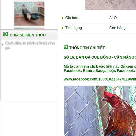
Cách nuôi gà đông tảo thuần
chủng
Kỹ thuật nuôi gà con mới nở
Hướng dẫn nuôi gà đá
Giá bán:
ALO
Tại sao bạn cần biết cách nuôi
Tình trạng:
Còn hàng
gà chọi ?
Cách điều trị bệnh sổ mũi cho
CHIA SẺ KIẾN THỨC
gà
THÔNG TIN CHI TIẾT
SỐ 16.
BÁN GÀ QUE BÔNG -
CÂN NẶ
NG :
Mô tả : anh em click vào link này để xem 
Facebook: Bentre Sauga hoặc Facebook: 
www.facebook.com/100010223474119/vi