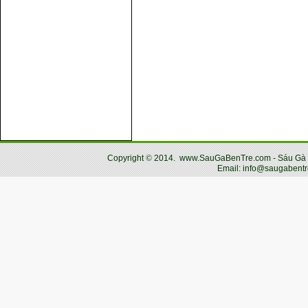
Copyright
©
2014.
www.SauGaBenTre.com - Sáu Gà Bến
Email: info@saugabentr