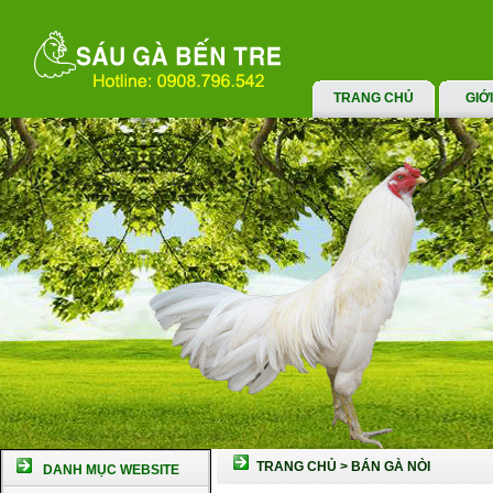
TRANG CHỦ
GIỚ
TRANG CHỦ
>
BÁN GÀ NÒI
DANH MỤC WEBSITE