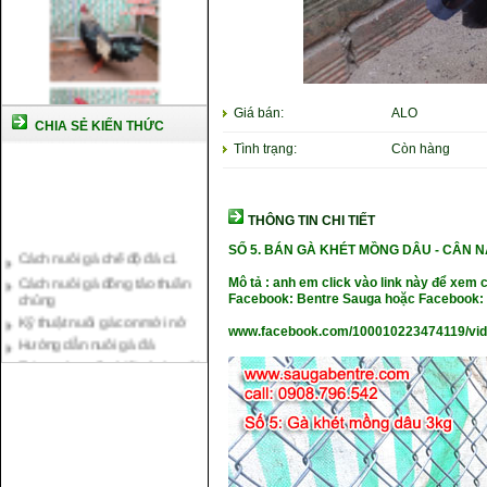
Giá bán:
ALO
CHIA SẺ KIẾN THỨC
Tình trạng:
Còn hàng
THÔNG TIN CHI TIẾT
Cách nuôi gà chế độ đá c1
SỐ 5.
BÁN GÀ KHÉT MỒNG DÂU
-
CÂN NẶ
Cách nuôi gà đông tảo thuần
chủng
Mô tả : anh em click vào link này để xem 
Kỹ thuật nuôi gà con mới nở
Facebook: Bentre Sauga hoặc Facebook: 
Hướng dẫn nuôi gà đá
www.facebook.com/100010223474119/vi
Tại sao bạn cần biết cách nuôi
gà chọi ?
Cách điều trị bệnh sổ mũi cho
gà