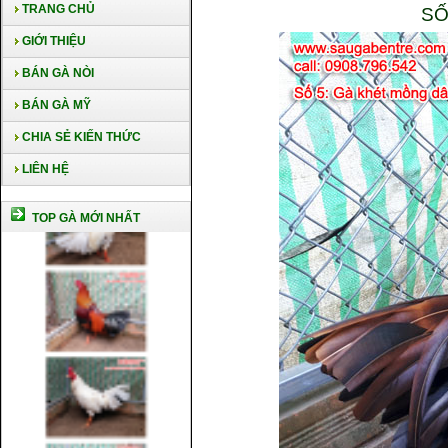
TRANG CHỦ
SỐ
GIỚI THIỆU
BÁN GÀ NÒI
BÁN GÀ MỸ
CHIA SẺ KIẾN THỨC
LIÊN HỆ
TOP GÀ MỚI NHẤT