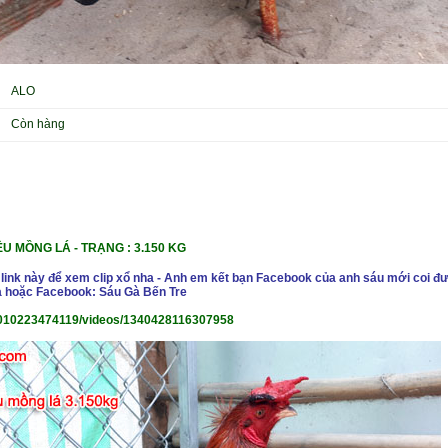
ALO
Còn hàng
U MỒNG LÁ - TRẠN
G : 3.150 KG
 link này để xem clip xổ nha - Anh em kết bạn Facebook của anh sáu mới coi đư
 hoặc Facebook: Sáu Gà Bến Tre
010223474119/videos/1340428116307958