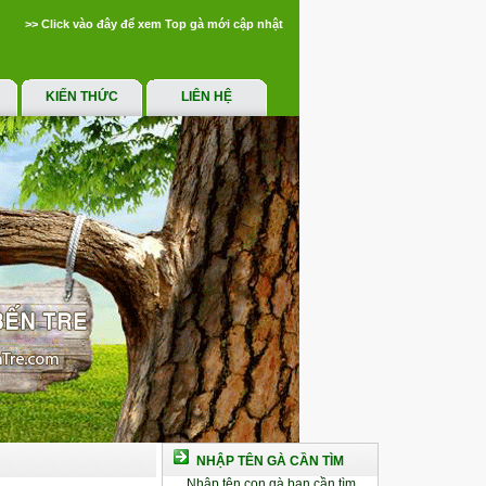
>> Click vào đây để xem Top gà mới cập nhật
KIẾN THỨC
LIÊN HỆ
NHẬP TÊN GÀ CẦN TÌM
Nhập tên con gà bạn cần tìm