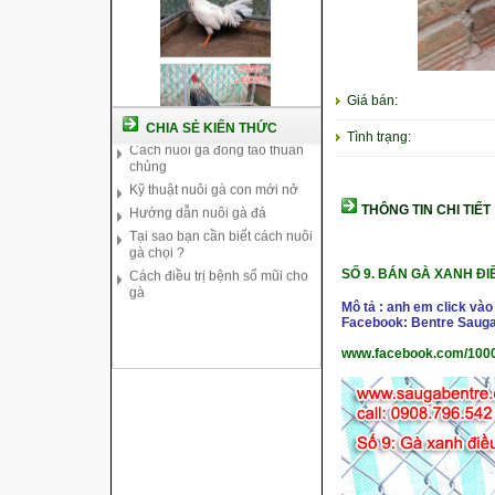
Cách nuôi gà chế độ đá c1
Giá bán:
Cách nuôi gà đông tảo thuần
chủng
CHIA SẺ KIẾN THỨC
Tình trạng:
Kỹ thuật nuôi gà con mới nở
Hướng dẫn nuôi gà đá
Tại sao bạn cần biết cách nuôi
gà chọi ?
THÔNG TIN CHI TIẾT
Cách điều trị bệnh sổ mũi cho
gà
SỐ 9.
BÁN GÀ XANH ĐIỀ
Mô tả : anh em click vào
Facebook: Bentre Sauga
www.facebook.com/100