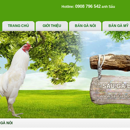
0908 796 542
Hotline:
anh Sáu
TRANG CHỦ
GIỚI THIỆU
BÁN GÀ NÒI
BÁN GÀ MỸ
GÀ NÒI